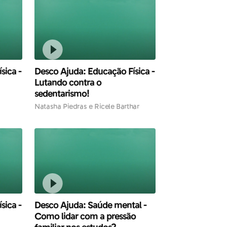
sica -
Desco Ajuda: Educação Física -
Lutando contra o
sedentarismo!
Natasha Piedras e Ricele Barthar
sica -
Desco Ajuda: Saúde mental -
Como lidar com a pressão