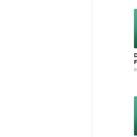
D
F
R