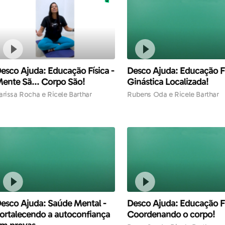
esco Ajuda: Educação Física -
Desco Ajuda: Educação Fí
ente Sã... Corpo São!
Ginástica Localizada!
arissa Rocha e Ricele Barthar
Rubens Oda e Ricele Barthar
esco Ajuda: Saúde Mental -
Desco Ajuda: Educação Fí
ortalecendo a autoconfiança
Coordenando o corpo!