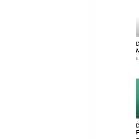
D
M
L
D
F