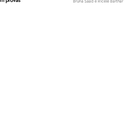
m provas
Bruna Saad e Ricele Barthar
lexandre Godinho e Débora Araújo
esco Ajuda: Nutrição -
Desco Ajuda: Educação Fí
limentação e concentração
Bem estar na quarentena
enato Pellizzari e Mariana Ribeiro
Bruna Saad e Ricele Barthar
ompleto para vo