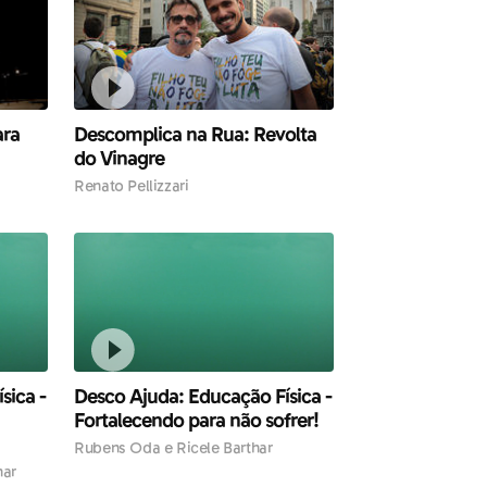
ara
Descomplica na Rua: Revolta
do Vinagre
Renato Pellizzari
sica -
Desco Ajuda: Educação Física -
Fortalecendo para não sofrer!
Rubens Oda e Ricele Barthar
har