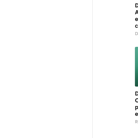
D
A
e
c
D
D
O
p
e
R