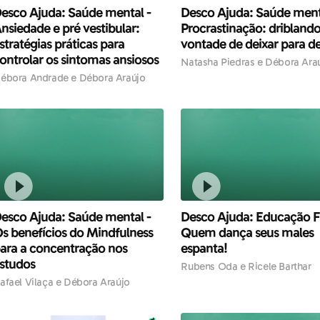
esco Ajuda: Saúde mental -
Desco Ajuda: Saúde ment
nsiedade e pré vestibular:
Procrastinação: driblando
stratégias práticas para
vontade de deixar para d
ontrolar os sintomas ansiosos
Natasha Piedras e Débora Ara
ébora Andrade e Débora Araújo
esco Ajuda: Saúde mental -
Desco Ajuda: Educação Fí
s benefícios do Mindfulness
Quem dança seus males
ara a concentração nos
espanta!
studos
Rubens Oda e Ricele Barthar
afael Vilaça e Débora Araújo