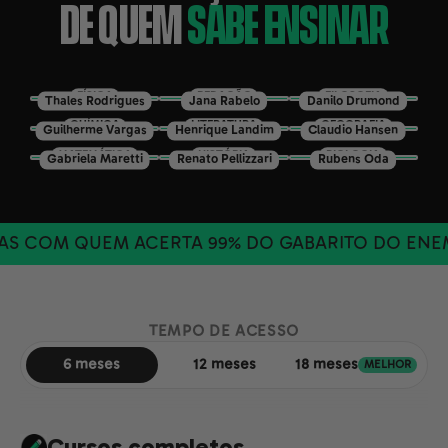
DE QUEM
SABE ENSINAR
FÍSICA
REDAÇÃO
FILOSOFIA
Thales Rodrigues
Jana Rabelo
Danilo Drumond
QUÍMICA
LITERATURA
GEOGRAFIA
Guilherme Vargas
Henrique Landim
Claudio Hansen
MATEMÁTICA
HISTÓRIA
BIOLOGIA
Gabriela Maretti
Renato Pellizzari
Rubens Oda
S COM QUEM ACERTA 99% DO GABARITO DO ENEM
TEMPO DE ACESSO
6 meses
12 meses
18 meses
MELHOR
Cursos completos