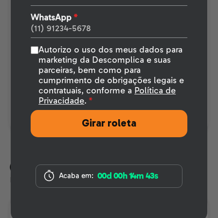
Descomplica
Lives de exercícios semanais
WhatsApp
*
Aulas de aprofundamento (Bio, Química,
Física e Redação)
Mentoria semanal de estudos
Autorizo o uso dos meus dados para
Monitorias mensais
marketing da Descomplica e suas
Mentoria de performance
parceiras, bem como para
Simulado de vestibulares de Medicina
cumprimento de obrigações legais e
Encontro quinzenal com psicóloga
contratuais, conforme a
Política de
Mentoria semanal personalizada
Privacidade
.
*
Cancelamento gratuito até 7 dias
Girar roleta
Curso isolado
00d 00h 14m 43s
Acaba em:
Foco exclusivo em uma disciplina
Redação