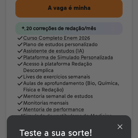
A vaga é minha
20 correções de redação/mês
Curso Completo Enem 2026
Plano de estudos personalizado
Assistente de estudos (IA)
Plataforma de Simulado Personalizada
Acesso à plataforma Redação
Descomplica
Lives de exercícios semanais
Aulas de aprofundamento (Bio, Química,
Física e Redação)
Mentoria semanal de estudos
Monitorias mensais
Mentoria de performance
Simulado de vestibulares de Medicina
Encontro quinzenal com psicóloga
Teste a sua sorte!
Cancelamento gratuito até 7 dias