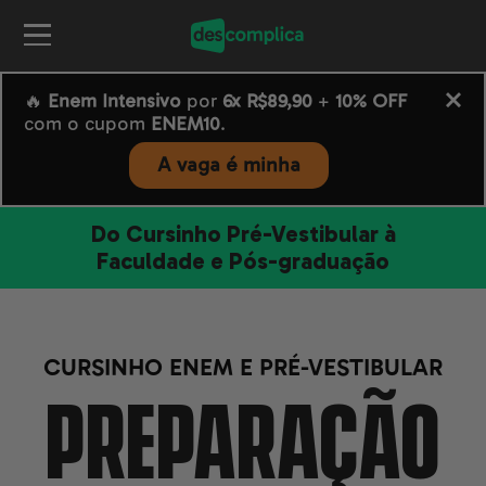
🔥
Enem Intensivo
por
6x R$89,90
+
10% OFF
com o cupom
ENEM10
.
A vaga é minha
Do Cursinho Pré-Vestibular à
Faculdade e Pós-graduação
CURSINHO ENEM E PRÉ-VESTIBULAR
PREPARAÇÃO