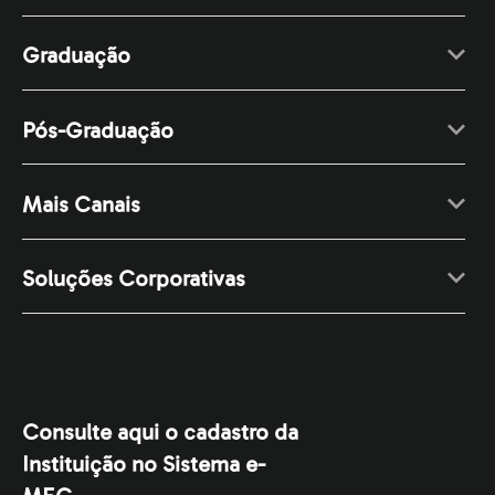
SAÚDE
Psicopedagogia Institucional e Clínica
Graduação
18
xR$
79,90
18
xR$
164,85
Pós-Graduação
Ver mais
Baixar programa de curso
Mais Canais
GESTÃO
Soluções Corporativas
Business Intelligence
18
xR$
79,90
18
xR$
164,85
Ver mais
Baixar programa de curso
Consulte aqui o cadastro da
Instituição no Sistema e-