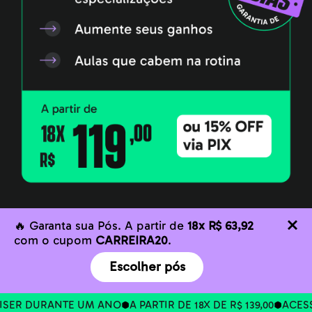
🔥 Garanta sua Pós. A partir de
18x R$ 63,92
com o cupom
CARREIRA20
.
Escolher pós
SER DURANTE UM ANO
A PARTIR DE 18X DE R$ 139,00
ACESSO