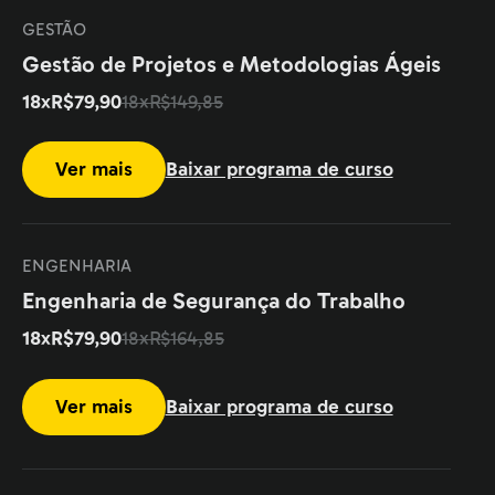
GESTÃO
Gestão de Projetos e Metodologias Ágeis
18
xR$
79,90
18
xR$
149,85
Ver mais
Baixar programa de curso
ENGENHARIA
Engenharia de Segurança do Trabalho
18
xR$
79,90
18
xR$
164,85
Ver mais
Baixar programa de curso