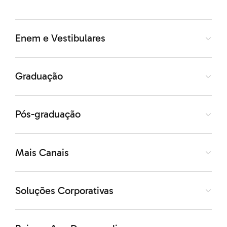
país de origem deles transmite ao mundo,
cenas de guerra. Porém, esse não é o único
Enem e Vestibulares
problema enfrentado pelos expatriados, estes
encontram discriminação, portas fechadas e
Graduação
falta de oportunidade no país de tentativa de
asilo.
Pós-graduação
Desenvolvimento 1
Mais Canais
De acordo com a ONU, países em desenvolvimento,
Soluções Corporativas
mesmo com poucos recursos, abrigam 86% dos
refugiados de todo o mundo. Entretanto, esses países
que não possuem recursos necessários para atender