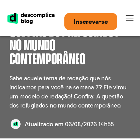
Modelo de Redação: A
Inscreva-se
questão dos refugiados
no mundo
contemporâneo
Sabe aquele tema de redação que nós
indicamos para você na semana 7? Ele virou
um modelo de redação! Confira: A questão
dos refugiados no mundo contemporâneo.
Atualizado em
06/08/2026 14h55