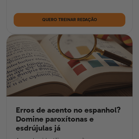
QUERO TREINAR REDAÇÃO
Erros de acento no espanhol?
Domine paroxítonas e
esdrújulas já