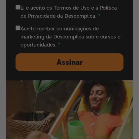
Li e aceito os
Termos de Uso
e a
Política
de Privacidade
da Descomplica.
*
Aceito receber comunicações de
marketing da Descomplica sobre cursos e
oportunidades.
*
Assinar