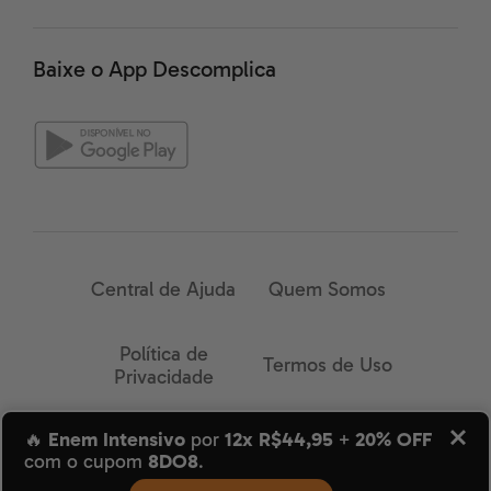
Baixe o App Descomplica
Central de Ajuda
Quem Somos
Política de
Termos de Uso
Privacidade
Trabalhe conosco
🔥
Enem Intensivo
por
12x R$44,95
+
20% OFF
com o cupom
8DO8
.