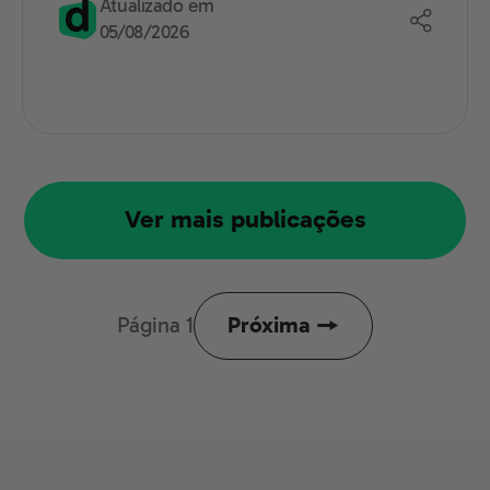
Atualizado em
05/08/2026
Ver mais publicações
Página 1
Próxima →