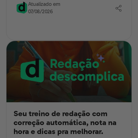
Atualizado em
07/08/2026
Seu treino de redação com
correção automática, nota na
hora e dicas pra melhorar.