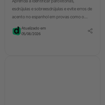
Aprenda a identificar paroxítonas,
esdrújulas e sobreesdrújulas e evite erros de
acento no espanhol em provas como o
ENEM.
Atualizado em
05/08/2026