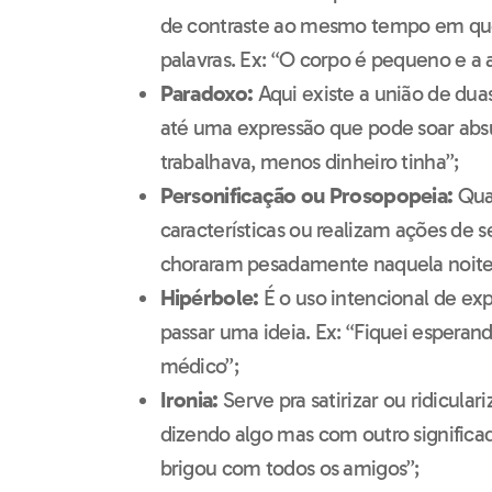
de contraste ao mesmo tempo em que 
palavras. Ex: “O corpo é pequeno e a 
Paradoxo:
Aqui existe a união de duas
até uma expressão que pode soar abs
trabalhava, menos dinheiro tinha”;
Personificação ou Prosopopeia:
Qua
características ou realizam ações de 
choraram pesadamente naquela noite
Hipérbole:
É o uso intencional de ex
passar uma ideia. Ex: “Fiquei espera
médico”;
Ironia:
Serve pra satirizar ou ridicula
dizendo algo mas com outro significad
brigou com todos os amigos”;