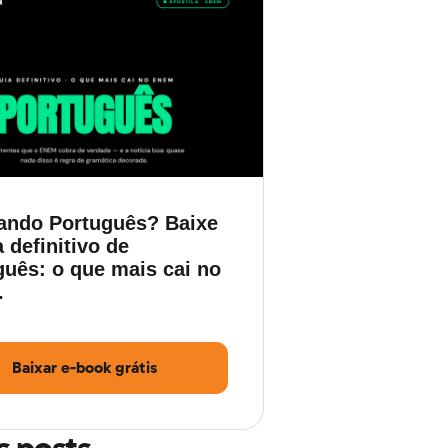
ando Português? Baixe
 definitivo de
guês: o que mais cai no
.
Baixar e-book grátis
s posts