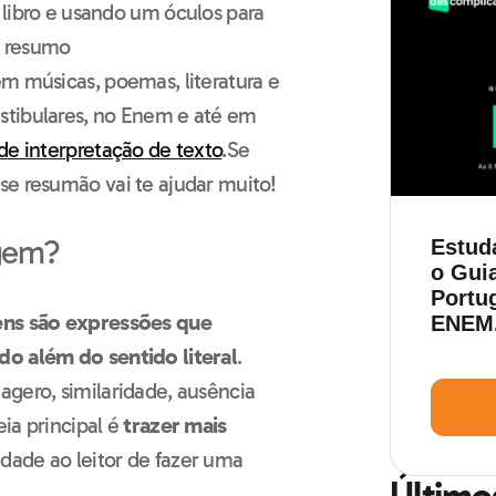
m músicas, poemas, literatura e
stibulares, no Enem e até em
de interpretação de texto
.
Se
se resumão vai te ajudar muito!
agem?
Estud
o Guia
Portu
ens são expressões que
ENEM
do além do sentido literal
.
agero, similaridade, ausência
eia principal é
trazer mais
dade ao leitor de fazer uma
Último