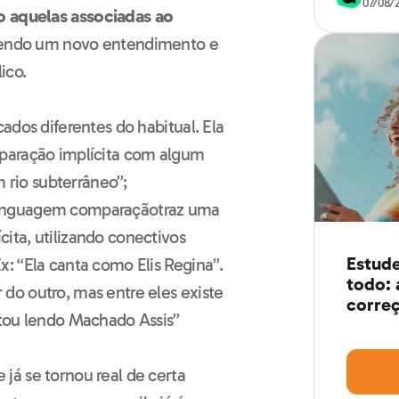
07/08/
o aquelas associadas ao
azendo um novo entendimento e
lico.
cados diferentes do habitual. Ela
mparação implícita com algum
rio subterrâneo”;
 linguagem comparação
traz uma
ita, utilizando conectivos
Estude
x: “Ela canta como Elis Regina”.
todo: 
 do outro, mas entre eles existe
correç
stou lendo Machado Assis”
 já se tornou real de certa