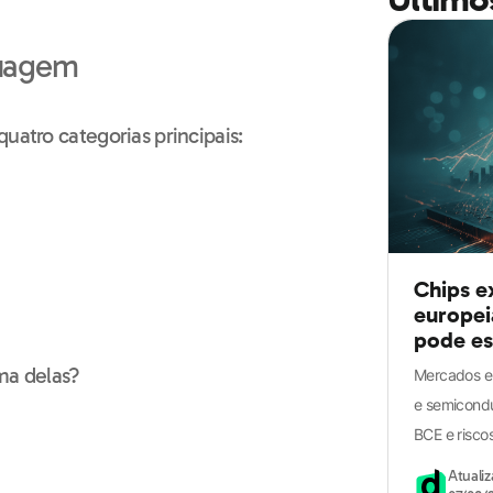
guagem
quatro categorias principais
:
Chips e
europei
pode es
ma delas?
Mercados e
e semicondu
BCE e riscos
Atuali