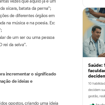
ntas vezes que aquilo já é um
da xícara, batata da perna”;
ções de diferentes órgãos em
da na música e na poesia. Ex:
;
Guia definitivo
falar de um ser ou uma pessoa
de Português
O rei da selva”.
para o ENEM
Saúde: 
faculda
pra incrementar o significado
decidem
ação de ideias e
10 habilida
decidem su
gestão, resi
idos opostos, criando uma ideia
Atuali