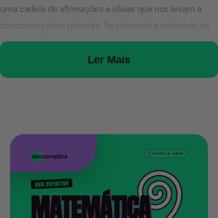
uma cadeia de afirmações e ideias que nos levam a
conclusões mais precisas.
Tal processo é chamado de
raciocínio.
De maneira geral, no estudo da lógica, nos
interessa saber se a conclusão de um raciocínio
Ler Mais
constitui realmente uma consequência dos dados
conhecidos e utilizados ou das hipóteses
levantadas.
Ou, como dizemos contidamente, se o que
pensamos e dizemos “ faz sentido” ou se “tem razão”.
O conceito de proposição no
raciocínio lógico
Uma proposição é uma sentença, verdadeira ou falsa,