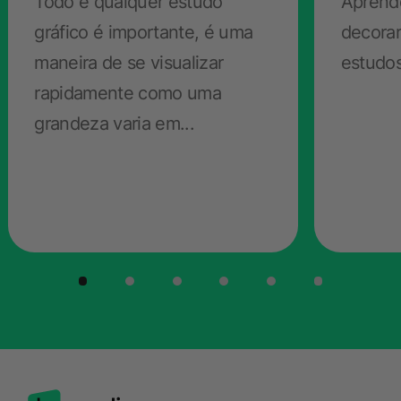
Todo e qualquer estudo
Aprend
gráfico é importante, é uma
decorar
Curtiu? Tem mais dúvidas sobre Grandes Navegações?
maneira de se visualizar
estudos
Deixe nos comentários sugestões para a gente te
rapidamente como uma
ajudar :)
grandeza varia em...