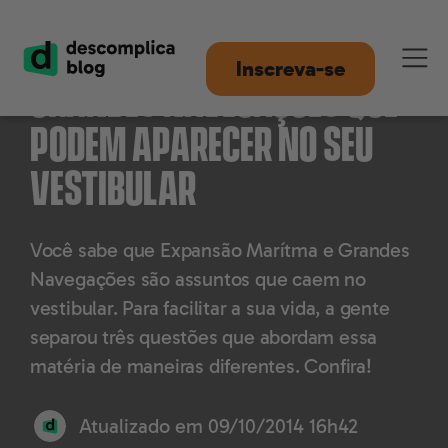
3 tipos de questão sobre
Inscreva-se
Grandes Navegações que
podem aparecer no seu
vestibular
Você sabe que Expansão Marítma e Grandes
Navegações são assuntos que caem no
vestibular. Para facilitar a sua vida, a gente
separou três questões que abordam essa
matéria de maneiras diferentes. Confira!
Atualizado em
09/10/2014 16h42