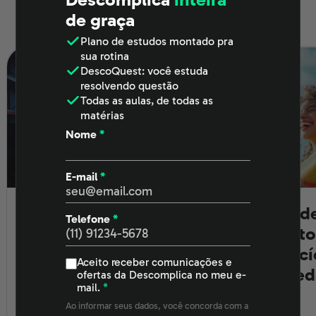
de graça
Últimos posts
Plano de estudos
montado pra
sua rotina
DescoQuest
: você estuda
resolvendo questão
Todas as aulas
, de todas as
matérias
Nome
*
E-mail
*
Estud
VTEX muda o jogo no
Telefone
*
3) As navegações portuguesas
ano to
B2B — sua empresa
exercí
vai ficar pra trás?
Aceito receber comunicações e
de red
ofertas da Descomplica no meu e-
O Estado português foi pioneiro nas grandes
VTEX no B2B: investe em P&D e
mail.
*
navegações por ter se centralizado precocemente na
Ao informar seus dados, você concorda com a
engenharia para digitalizar