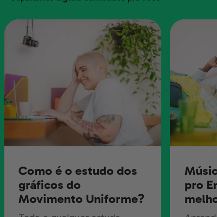
Como é o estudo dos
Músic
gráficos do
pro E
Movimento Uniforme?
melho