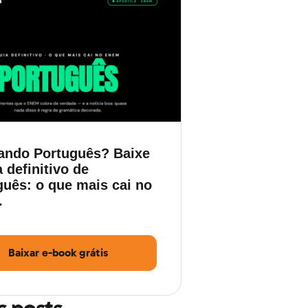
ando Português? Baixe
 definitivo de
guês: o que mais cai no
.
Baixar e-book grátis
s posts