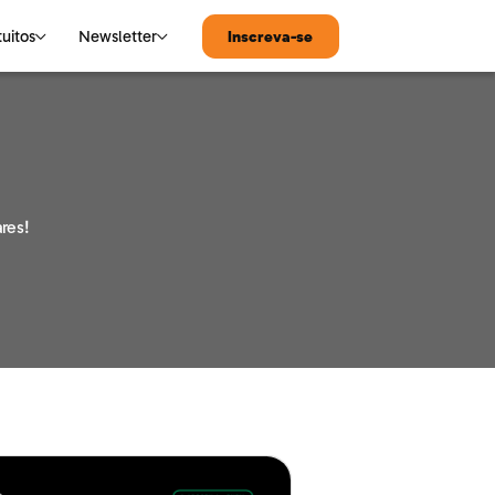
tuitos
Newsletter
Inscreva-se
MATEMÁTICA
Notícias de Tecnologia
Matemática
res!