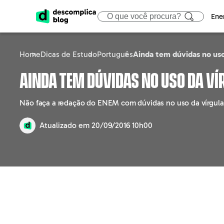
Ene
Home
Dicas de Estudo
Português
Ainda tem dúvidas no uso
ENEM
CIÊNCIAS HUMA
ÁREA
Ainda tem dúvidas no uso da ví
Calendário
Filosofia
Tecno
Não faça a redação do ENEM com dúvidas no uso da vírgula!
Gabaritos e Resultados
Sociologia
Marke
Atualizado em
20/09/2016 10h00
Sisu
Geografia
Gestã
Prouni
História
Educa
Fies
Atualidades
Engen
Notícias e curiosidades
Direit
Saúd