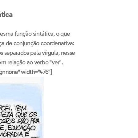
tica
sma função sintática, o que
ça de conjunção coordenativa:
s separados pela vírgula, nesse
m relação ao verbo "ver".
ignnone" width="476"]