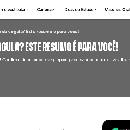
m e Vestibular
Carreiras
Dicas de Estudo
Materiais Gra
 da vírgula? Este resumo é para você!
NAS
S DE ESTUDO
VESTIBULAR
CIÊNCIAS DA NATUREZA
OUTROS ASSUNTOS
LINGUAGENS
E-books Gratuitos
rgula? Este resumo é para você!
logia
Medicina
Biologia
Faculdade
Português
Mapas Mentais
 Confira este resumo e se prepare para mandar bem nos vestibula
ting
Universidades
Física
Pós-graduação
Redação
o
Química
Cursos Livres
Literatura
ção
Empregabilidade
Inglês
haria
Parceiros
Espanhol
o
e