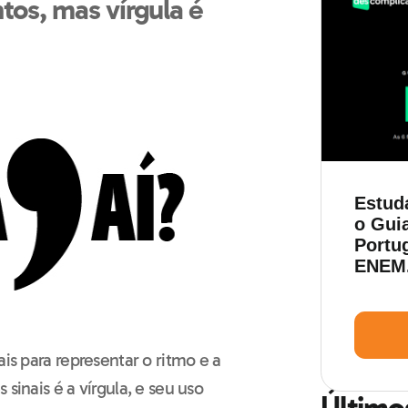
os, mas vírgula é
Estud
o Guia
Portu
ENEM
ais para representar o ritmo e a
sinais é a vírgula, e seu uso
Último