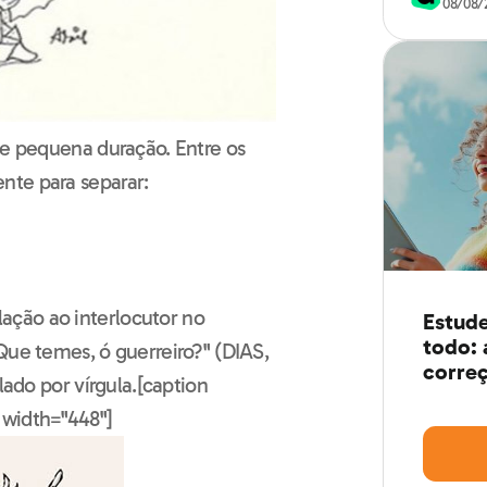
08/08/
de pequena duração. Entre os
nte para separar:
ção ao interlocutor no
Estude
todo: 
Que temes, ó guerreiro?" (DIAS,
correç
lado por vírgula.[caption
 width="448"]