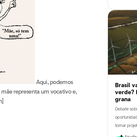
Guia definitivo
de Português
para o ENEM
Aqui, podemos
Brasil v
a mãe representa um vocativo e,
verde? 
grana
n]
Debate sobr
oportunidade
tornar proje
Atuali