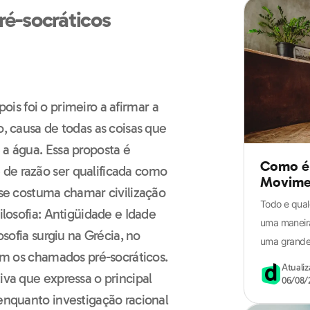
ré-socráticos
 pois foi o primeiro a afirmar a
o, causa de todas as coisas que
 a água. Essa proposta é
Como é 
de razão ser qualificada como
Movime
e se costuma chamar civilização
Todo e qual
ilosofia: Antigüidade e Idade
uma maneira
osofia surgiu na Grécia, no
uma grandez
ram os chamados pré-socráticos.
Atuali
iva que expressa o principal
06/08/
 enquanto investigação racional