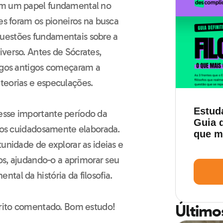
ram um papel fundamental no
es foram os pioneiros na busca
uestões fundamentais sobre a
verso. Antes de Sócrates,
regos antigos começaram a
teorias e especulações.
Estud
esse importante período da
Guia d
cios cuidadosamente elaborada.
que m
tunidade de explorar as ideias e
cos, ajudando-o a aprimorar seu
tal da história da filosofia.
barito comentado. Bom estudo!
Último