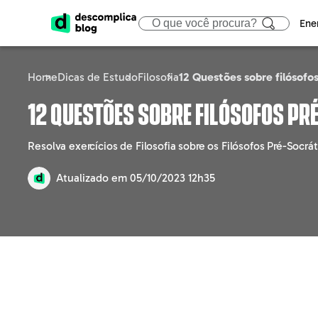
Ene
Home
Dicas de Estudo
Filosofia
12 Questões sobre filósofo
ENEM
CIÊNCIAS HUMA
ÁREA
12 Questões sobre filósofos P
Calendário
Filosofia
Tecno
Resolva exercícios de Filosofia sobre os Filósofos Pré-Socr
Gabaritos e Resultados
Sociologia
Marke
Atualizado em
05/10/2023 12h35
Sisu
Geografia
Gestã
Prouni
História
Educa
Fies
Atualidades
Engen
Notícias e curiosidades
Direit
Saúd