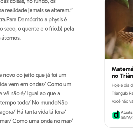
as coisas, no fundo, os
a realidade jamais se alteram.”
tra.Para Demócrito a physis é
o seco, o quente e o frio.b) pela
s átomos.
Guia definitivo
de Filosofia para
o ENEM
Matemát
novo do jeito que já foi um
no Triâ
A vida vem em ondas/ Como um
Hoje é dia 
 vê não é/ Igual ao que a
Triângulo R
Você não vai
o tempo todo/ No mundoNão
gora/ Há tanta vida lá fora/
Atuali
06/08/
 mar/ Como uma onda no mar/