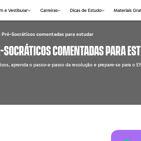
m e Vestibular
Carreiras
Dicas de Estudo
Materiais Gra
s Pré-Socráticos comentadas para estudar
NAS
S DE ESTUDO
VESTIBULAR
CIÊNCIAS DA NATUREZA
OUTROS ASSUNTOS
LINGUAGENS
E-books Gratuitos
ré-Socráticos comentadas para es
logia
Medicina
Biologia
Faculdade
Português
Mapas Mentais
áticos, aprenda o passo-a-passo da resolução e prepare-se para o 
ting
Universidades
Física
Pós-graduação
Redação
o
Química
Cursos Livres
Literatura
ção
Empregabilidade
Inglês
haria
Parceiros
Espanhol
o
e