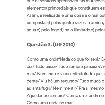
que os sentidos apreendam “as mutações d
elementos primordiais que constituem ess
Assim, a realidade é uma coisa e o real ou
composta:a) pelas quatro raízes: o úmido, 
água.c) pelo fogo.d) pelo ilimitado.e) pelo
Questão 3. (Uff 2010)
Como uma onda“Nada do que foi será/ De 
dia/ Tudo passa/ Tudo sempre passará/
mar/ Num indo e vindo infinitoTudo que se
gente/ Viu há um segundo/ Tudo muda 
adianta fugir/ Nem mentir/ Pra si mesmo a
Aqui dentro sempre/ Como uma onda no
Como uma onda no mar”