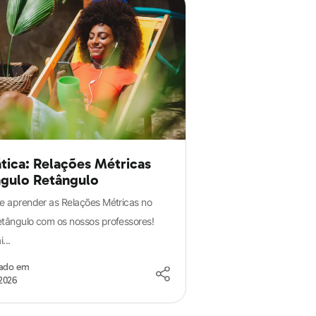
ica: Relações Métricas
ngulo Retângulo
de aprender as Relações Métricas no
etângulo com os nossos professores!
...
zado em
2026