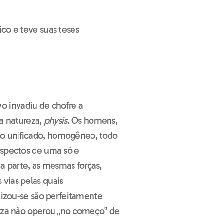
co e teve suas teses
ivo invadiu de chofre a
ja natureza,
physis
. Os homens,
o unificado, homogêneo, todo
aspectos de uma só e
 parte, as mesmas forças,
vias pelas quais
nizou-se são perfeitamente
reza não operou „no começo‟ de