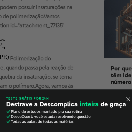
podem possuir insaturações na
ão de polimerização.Vamos
ption id="attachment_77135"
Guia definitivo
de Química para
Polimerização do
o ENEM
e, quando passa pela reação de
Por que
têm Ide
uebra da insaturação, se torna
número
mam o polímero.Agora, vamos às
Ideb maior 
m que as pequenas moléculas,
TESTE GRÁTIS POR 24H
números e o
Destrave a Descomplica
inteira
de graça
uimicamente para formar
famílias.
Plano de estudos
montado pra sua rotina
Existem dois tipos de
DescoQuest
: você estuda resolvendo questão
Atuali
ção.
Todas as aulas
, de todas as matérias
06/08/