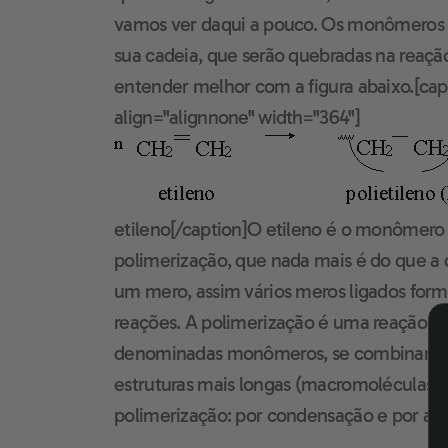
vamos ver daqui a pouco. Os monômeros 
sua cadeia, que serão quebradas na reaç
entender melhor com a figura abaixo.[ca
align="alignnone" width="364"]
etileno[/caption]O etileno é o monômero 
polimerização, que nada mais é do que a q
um mero, assim vários meros ligados for
reações. A polimerização é uma reação e
denominadas monômeros, se combinam q
estruturas mais longas (macromoléculas). 
polimerização: por condensação e por adi