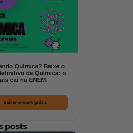
ando Química? Baixe o
efinitivo de Química: o
ais cai no ENEM.
Baixar e-book grátis
s posts