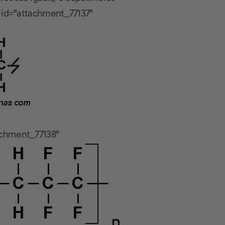
n id="attachment_77137"
achment_77138"