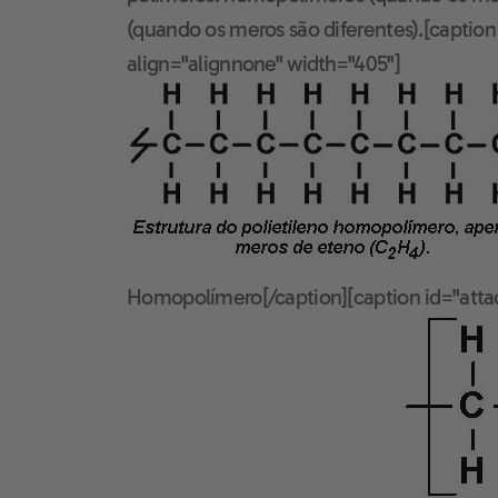
(quando os meros são diferentes).[captio
align="alignnone" width="405"]
Homopolímero[/caption][caption id="att