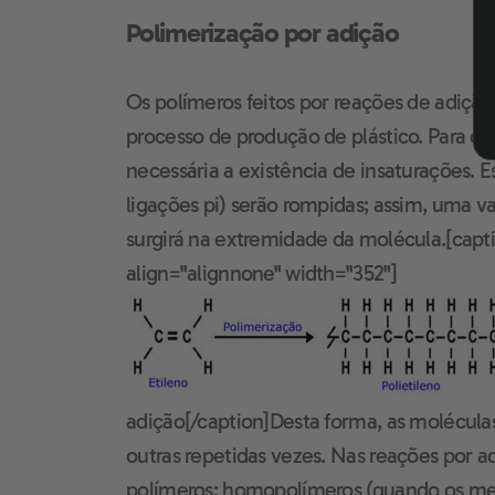
Polimerização por adição
Os polímeros feitos por reações de adição
processo de produção de plástico. Para que
necessária a existência de insaturações. E
ligações pi) serão rompidas; assim, uma v
surgirá na extremidade da molécula.[cap
align="alignnone" width="352"]
adição[/caption]Desta forma, as molécula
outras repetidas vezes. Nas reações por a
polímeros: homopolímeros (quando os mer