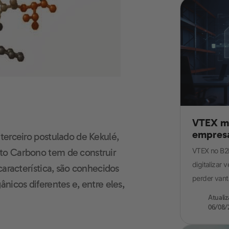
VTEX mu
empresa 
terceiro postulado de Kekulé,
VTEX no B2B
to Carbono tem de construir
digitalizar
característica, são conhecidos
perder vant
nicos diferentes e, entre eles,
Atuali
06/08/