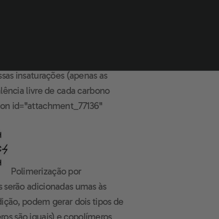
 constituem o principal
 as estruturas se liguem, é
ssas insaturações (apenas as
alência livre de cada carbono
tion id="attachment_77136"
Polimerização por
s serão adicionadas umas às
dição, podem gerar dois tipos de
os são iguais) e copolímeros