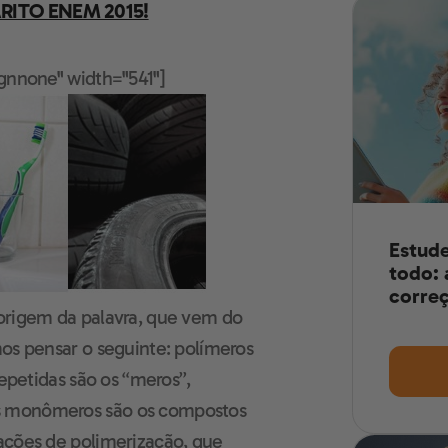
RITO ENEM 2015!
ignnone" width="541"]
Estude
todo: 
correç
 origem da palavra, que vem do
mos pensar o seguinte: polímeros
repetidas são os “meros”,
s monômeros são os compostos
ações de polimerização, que