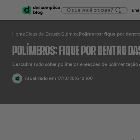
Ene
Home
Dicas de Estudo
Quimica
Polímeros: fique por dentr
ENEM
CIÊNCIAS HUMA
ÁREA
Polímeros: fique por dentro da
Calendário
Filosofia
Tecno
Descubra tudo sobre polímeros e reações de polimerização e
Gabaritos e Resultados
Sociologia
Marke
Atualizado em
17/10/2016 10h00
Sisu
Geografia
Gestã
Prouni
História
Educa
Fies
Atualidades
Engen
Notícias e curiosidades
Direit
Saúd