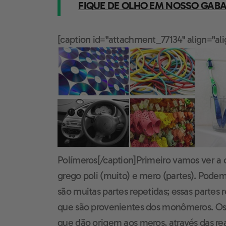
FIQUE DE OLHO EM NOSSO GABA
[caption id="attachment_77134" align="al
Polímeros[/caption]Primeiro vamos ver a
grego poli (muito) e mero (partes). Pode
são muitas partes repetidas; essas partes 
que são provenientes dos monômeros. O
que dão origem aos meros, através das re