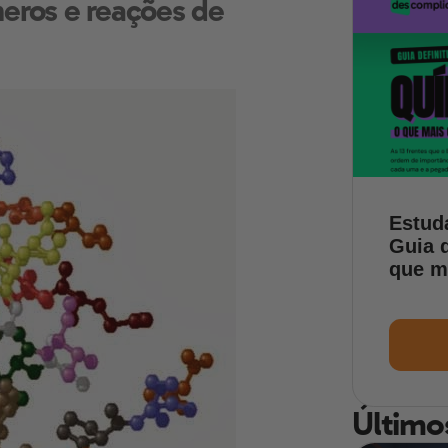
eros e reações de
Estud
Guia d
que m
Último