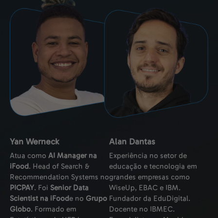
Yan Werneck
Alan Dantas
Atua como
AI Manager na
Experiência no setor de
iFood
. Head of Search &
educação e tecnologia em
Recommendation Systems no
grandes empresas como
PICPAY
. Foi
Senior Data
WiseUp, EBAC e IBM.
Scientist na iFood
e no
Grupo
Fundador da EduDigital.
Globo
. Formado em
Docente no IBMEC.