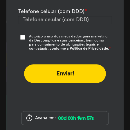
Telefone celular (com DDD)
*
Certificações
Autorizo o uso dos meus dados para marketing
da Descomplica e suas parceiras, bem como
para cumprimento de obrigações legais e
contratuais, conforme a
Política de Privacidade.
*
Validado pelo MEC
Sua Pós em uma
faculdade
nota destaque no MEC.
Certificado de
conclusão
00d 00h 14m 56s
Acaba em:
A partir de 3 meses
do
início do curso.