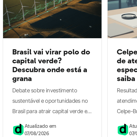
artificial!
ChatGPT
Um dos mais famosos sites de inteligência artificial, o
Brasil vai virar polo do
Celpe
ChatGPT é um site de IA generativa. Ela produz
capital verde?
de at
respostas e textos dos mais variados, além de manter
Descubra onde está a
espec
um diálogo com o usuário.
grana
saiba
Debate sobre investimento
Resultad
Como se baseia no conteúdo disponível na internet, a
sustentável e oportunidades no
atendim
IA do ChatGPT pode gerar textos em diferentes estilos,
Brasil para atrair capital verde e
Celpe-B
tons e idiomas.
tornar projetos realmente
recorrer
Atualizado em
Atu
investíveis.
07/08/2026
07/