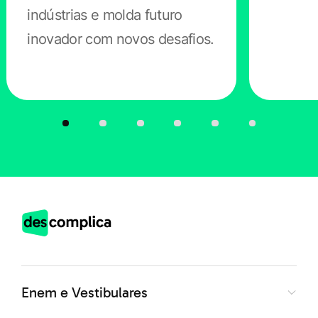
É possível, ainda, reestruturar temas, evitando plágios e
indústrias e molda futuro
enriquecendo a escrita para que ela não seja confusa
inovador com novos desafios.
ou pareça robotizada.
Pago, o WordAI é um site de inteligência artificial que
oferece um teste gratuito de três dias.
Lumen5
Destinado à criação de vídeos, este site de IA é voltado
para negócios que precisam desenvolver essa mídia
em escala.
Enem e Vestibulares