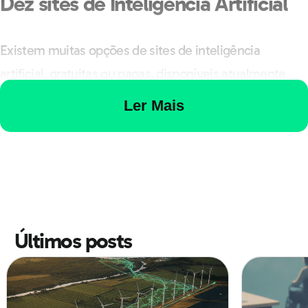
Dez sites de Inteligência Artificial
Existem muitas opções de sites de inteligência
artificial, gratuitas ou pagas, disponíveis atualmente.
Você pode, inclusive, pesquisar novos sites e
Ler Mais
ferramentas de IA em locais como o site “There Is an AI
for that”.
Ali, você encontra avaliações, índice de popularidade e
dicas sobre cada novidade disponível.
Últimos posts
Entretanto, se você já quer a melhor dica sobre sites de
IA, acompanhe o nosso Top 10 de sites de inteligência