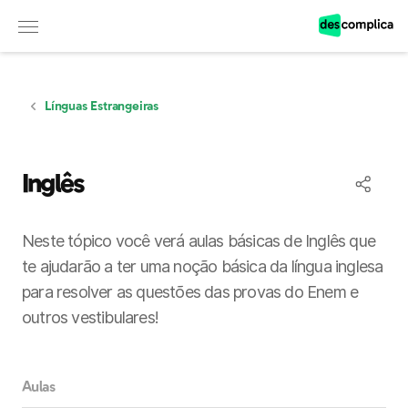
Observação:
este
site
inclui
um
sistema
de
Línguas Estrangeiras
acessibilidade.
Inglês
Neste tópico você verá aulas básicas de Inglês que
te ajudarão a ter uma noção básica da língua inglesa
para resolver as questões das provas do Enem e
outros vestibulares!
Aulas