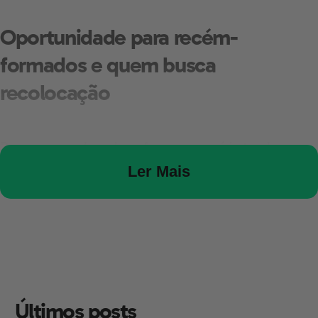
Oportunidade para recém-
formados e quem busca
recolocação
Para quem acabou de se formar, o cenário traz boas
notícias, mas exige estratégia. Vagas que exigem
Ler Mais
ensino superior costumam pedir experiência prática —
o que cria o paradoxo: empresas pedem experiência e
recém-formados precisam de oportunidades para
adquiri‑la.
Últimos posts