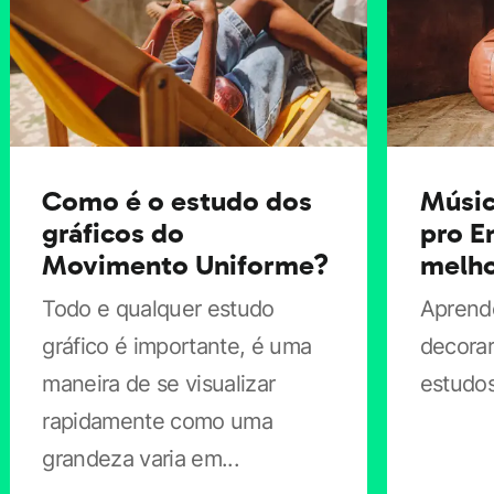
abordado será algo útil para que você se saia bem na
prova. Como há diferentes tipos de graduação, é
importante se preparar exatamente para aquela que
você busca.
Como é o estudo dos
Músic
Vale, ainda, recorrer a cursos específicos para a sua
gráficos do
pro E
Movimento Uniforme?
melho
área, como Humanas ou Exatas. Esses cursos focam
em disciplinas específicas e preparam alunos para
Todo e qualquer estudo
Aprend
vagas mais concorridas.
gráfico é importante, é uma
decorar
maneira de se visualizar
estudos
2. O preço é justo?
rapidamente como uma
grandeza varia em...