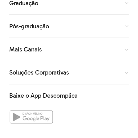
Graduação
Grande parte dos cursinhos pré-vestibular oferecem
plantões de dúvidas para os alunos. Assim, eles
conseguem solucionar problemas com mais facilidade,
Pós-graduação
evitando interromper a aula.
Mais Canais
Há possibilidade de solucionar dúvidas online ou
presencialmente, dependendo da instituição. Vale
Soluções Corporativas
pesquisar e ver qual tem mais a ver com as suas
necessidades.
Baixe o App Descomplica
E aí? Entendeu as regrinhas para escolher um cursinho
pré-vestibular nota 10? Depois de optar pelo mais
interessante, é hora de focar nos estudos e fazer bonito