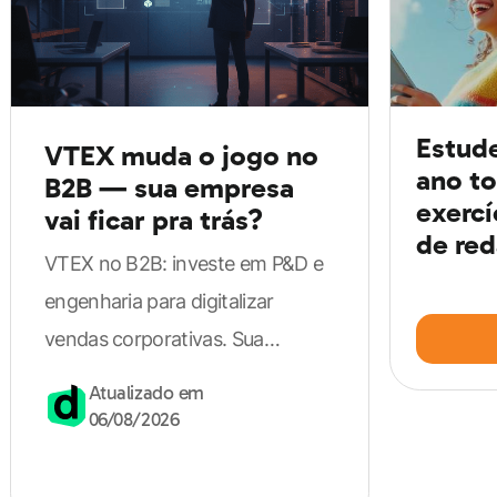
cursinhos pré-vestibular, que muitas vezes são
online, abordam as principais questões dos
vestibulares anteriores. Entretanto, oferecem uma
base menor de conhecimento.
Estud
VTEX muda o jogo no
ano to
B2B — sua empresa
Escolhido o tipo de cursinho, é hora de
avaliar se ele é
exercí
vai ficar pra trás?
de red
de qualidade
. Você pode investigar o número de
VTEX no B2B: investe em P&D e
aprovações por sala, tipo de material didático utilizado
engenharia para digitalizar
e histórico da instituição.
vendas corporativas. Sua
empresa pode perder vantagem
Atualizado em
Vale, ainda, perguntar a ex-alunos sobre sua
competitiva.
06/08/2026
experiência ou ler depoimentos sobre o curso na
internet. Assim, fica mais fácil de escolher!