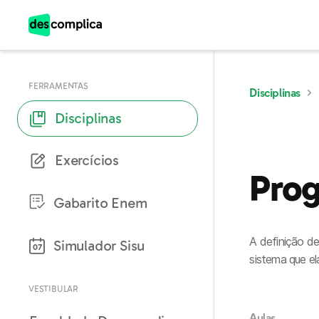
Observação:
este
site
inclui
um
sistema
de
FERRAMENTAS
Disciplinas
acessibilidade.
Pressione
Disciplinas
Control-
F11
para
Exercícios
ajustar
o
Prog
site
para
Gabarito Enem
pessoas
com
deficiências
A definição d
Simulador Sisu
07
visuais
sistema que el
que
usam
um
VESTIBULAR
leitor
de
Aulas