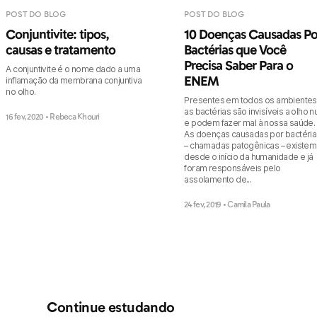
POST DO BLOG
POST DO BLOG
Conjuntivite: tipos,
10 Doenças Causadas Po
causas e tratamento
Bactérias que Você
Precisa Saber Para o
A conjuntivite é o nome dado a uma
ENEM
inflamação da membrana conjuntiva
no olho.
Presentes em todos os ambientes
as bactérias são invisíveis a olho n
16 fev, 2020
• Rebeca Khouri
e podem fazer mal à nossa saúde.
As doenças causadas por bactéria
– chamadas patogênicas – existem
desde o início da humanidade e já
foram responsáveis pelo
assolamento de...
24 fev, 2019
• Camila Paula
Continue estudando