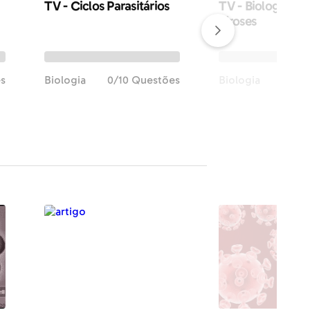
TV - Ciclos Parasitários
TV - Biologia - Ví
viroses
es
Biologia
0/10 Questões
Biologia
0/10 