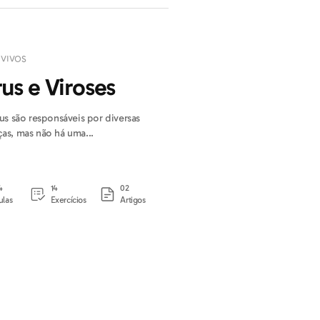
 VIVOS
rus e Viroses
us são responsáveis por diversas
as, mas não há uma...
4
14
02
ulas
Exercícios
Artigos