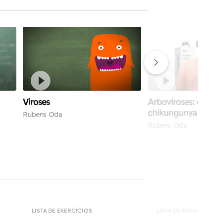
Viroses
Arboviroses: dengue
chikungunya
Rubens Oda
Rubens Oda
LISTA DE EXERCÍCIOS
LISTA DE EXERCÍCIOS