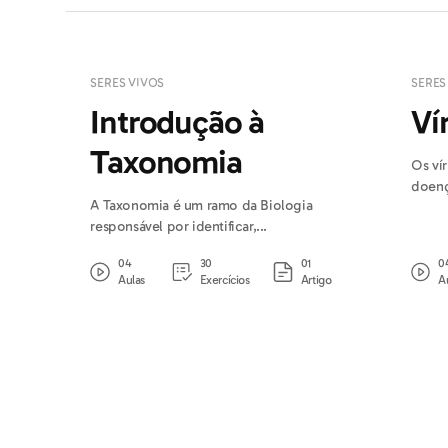
SERES VIVOS
SERES
Introdução à
Ví
Taxonomia
Os vír
doenç
A Taxonomia é um ramo da Biologia
responsável por identificar,...
04
30
01
0
Aulas
Exercícios
Artigo
A