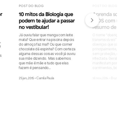
POST DO BLOG
POST DO BLOG
r
10 mitos da Biologia que
Aprenda sobre o 
podem te ajudar a passar
AIDS com um su
no vestibular!
resumo de Biolog
Já ouviu falar que manga com leite
O nome “doenças sexu
mata? Que entrar na piscina depois
transmissíveis” se refer
,
do almoço faz mal? Ou que comer
doenças que são transmi
u
chocolate dá espinha? Com certeza
principalmente, pelo con
alguma dessas coisas você já ouviu
sem proteção, com uma
s
sua mãe dizendo. Mas sabemos
infectada. Geralmente s
que mãe é mãe e tudo que elas
manifestam por meio de 
fazem é pensando...
corrimentos, bolhas ou 
25 jan, 2015
• Camila Paula
16 nov, 2014
• Bruna Maria