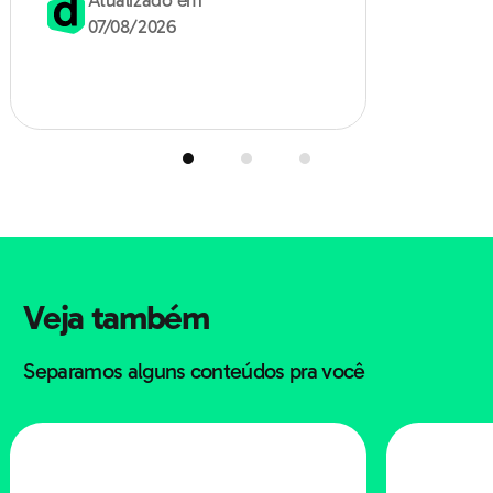
dados.
07/08/2026
Operadores que indicam o argumento mais forte
de um enunciado:
até, mesmo, até mesmo,
inclusive, pelo menos, no mínimo.
Exemplo:
João era muito ambicioso; queria ser, no mínimo,
o presidente da empresa onde trabalha.
Operadores que indicam uma relação de condição
entre um antecedente e um conseqüente:
se,
caso.
Exemplo: Se você não for ao médico, não
Veja também
melhorará.
Separamos alguns conteúdos pra você
Operadores que indicam uma relação de tempo:
quando, assim que, logo que, no momento em
que...
Exemplo: Assim que você chegar, me ligue!
Operadores que indicam finalidade/objetivo:
para,