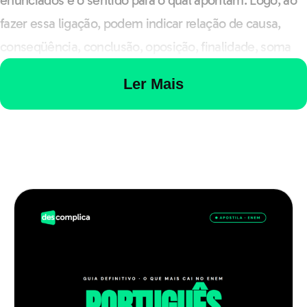
enunciados e o sentido para o qual apontam. Logo, ao
fazer essa ligação, podem indicar relação de causa,
conseqüência, conclusão, oposição, finalidade, soma
de idéias e etc. Por isso, existem diversos tipos de
Ler Mais
operadores que proporcionam diferentes sentidos aos
textos. Vejamos os exemplos:
Pedro vai trabalhar,
pois
precisa de dinheiro.
(explicação/causa)
Pedro vai trabalhar...
Portanto
, receberá um
salário.
(conclusão)
Pedro vai trabalhar,
mas
viajará no fim de semana.
(oposição)
Pedro vai trabalhar
para
ganhar dinheiro.