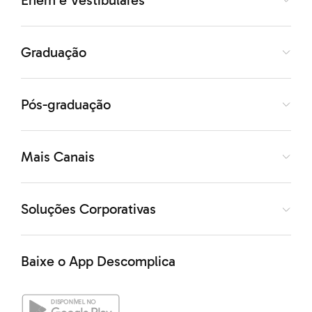
uma seqüência lógico-semântica entre as palavras,
frases, parágrafos e etc. Ela tem duas funções:
estabelecer ligações entre as partes
(seqüencial);
e
Graduação
evitar repetições de termos e palavras
(referencial).
Pós-graduação
Como disse acima, existem basicamente dois tipos de
coesão:
Mais Canais
(1)
A coesão por substituição
, que é aquela referente
Soluções Corporativas
ao modo como as palavras e expressões substituem
umas às outras no texto. Entre os elementos que
Baixe o App Descomplica
garantem a coesão, temos: