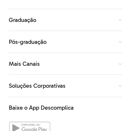
Além disso,
o promotor pode instaurar inquéritos
Graduação
civis
pra esclarecer supostos crimes, reunindo provas e
levando à justiça pra que o juiz e demais partes
Pós-graduação
envolvidas iniciem o julgamento.
Mais Canais
Portanto, como a função do promotor é se
responsabilizar por levar os casos à justiça pro juiz
realizar o julgamento, seu salário é menor, ficando em
Soluções Corporativas
média R$ 30.000,00.
Baixe o App Descomplica
Por que o juiz ganha muito?