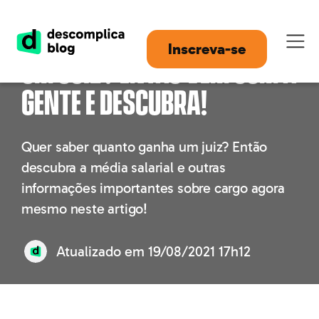
Quer saber quanto ganha
Inscreva-se
um juiz? Então vem com a
gente e descubra!
Quer saber quanto ganha um juiz? Então
descubra a média salarial e outras
informações importantes sobre cargo agora
mesmo neste artigo!
Atualizado em
19/08/2021 17h12