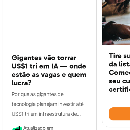
Resumindo, o salário de um juiz, também chamado de
magistrado, fica por volta de R$ 33.000,00 variando de
acordo com o Estado e os benefícios, podendo triplicar
em alguns casos, sendo o valor “mínimo” de R$
Tire s
Gigantes vão torrar
20.000,00.
Os auxílios que um juiz recebe são:
da lis
US$1 tri em IA — onde
Comec
estão as vagas e quem
moradia;
seu cu
lucra?
certif
saúde;
Por que as gigantes de
auxílio alimentação;
tecnologia planejam investir até
gratificações;
US$1 tri em infraestrutura de
ajuda de custo.
inteligência artificial e quais
Atualizado em