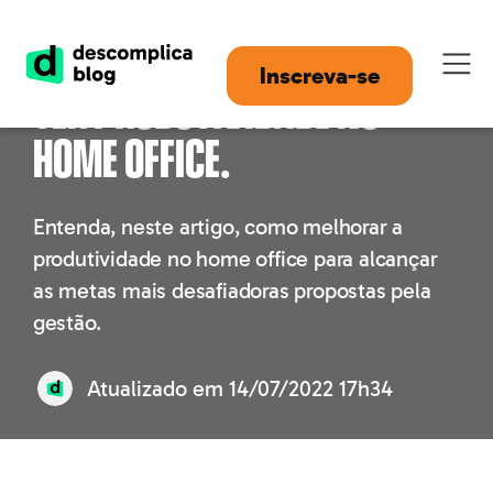
10 dicas essenciais para
Inscreva-se
ter produtividade no
home office.
Entenda, neste artigo, como melhorar a
produtividade no home office para alcançar
as metas mais desafiadoras propostas pela
gestão.
Atualizado em
14/07/2022 17h34