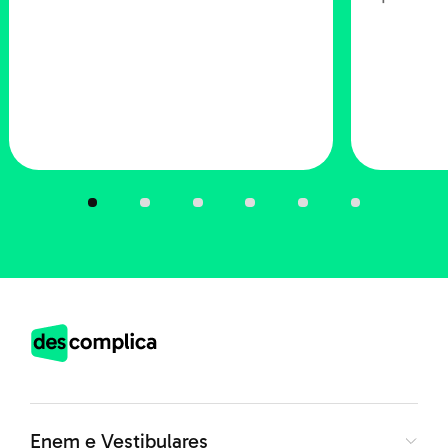
relevantes é a
infraestrutura do seu local de
trabalho em casa
.
Sendo assim, o ideal é reservar um espaço confortável,
limpo, arejado e, de preferência, silencioso. Isso pode
ser crucial pra obtenção de bons resultados.
4. Maximize a sua produtividade no
home office
Enem e Vestibulares