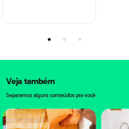
Um dos maiores desafios que envolvem o trabalho em
casa é conseguir
estabelecer limites em relação aos
contatos com as pessoas que moram com você
.
Veja também
Por conta disso, converse abertamente com eles e
explique que você tem
compromissos e
Separamos alguns conteúdos pra você
responsabilidades a cumprir
.
Assim, ao estabelecer limites pra amigos e familiares,