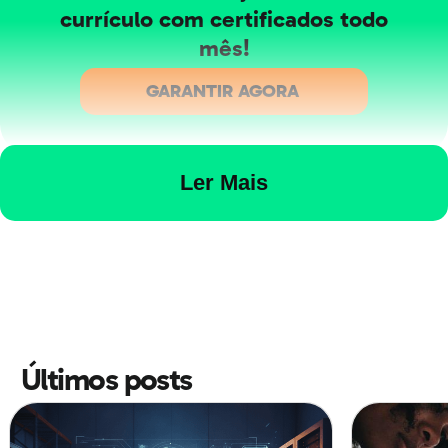
currículo com certificados todo
mês!
GARANTIR AGORA
Ler Mais
1. Seja organizado
Em primeiro lugar, vale ressaltar que, pra melhorar a
produtividade no home office das equipes, quem é
líder precisa desenvolver habilidades
específicas.
Últimos posts
Contextualmente, um dos aspectos mais relevantes é