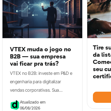
entender como funcionam as rotinas
administrativas
e, a partir disso, manter a organização
e a distribuição das tarefas a fim de atingir as
expectativas tanto da empresa quanto das equipes.
Tire s
Logo,
a organização no home office pode ser
VTEX muda o jogo no
da lis
melhorada
com um bom
planejamento, disciplina e
B2B — sua empresa
Comec
vai ficar pra trás?
comprometimento
. Pra isso, é necessário reservar
seu cu
tempo pra planejar as atividades propostas pro dia
VTEX no B2B: investe em P&D e
certif
seguinte.
engenharia para digitalizar
vendas corporativas. Sua
2. Estabeleça limites pra amigos e
empresa pode perder vantagem
Atualizado em
familiares
competitiva.
06/08/2026