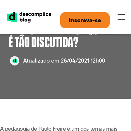
O que é a pedagogia de
Inscreva-se
Paulo Freire e por que ela
é tão discutida?
Atualizado em
26/04/2021 12h00
A pedagogia de Paulo Freire é um dos temas mais