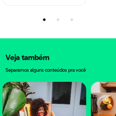
A proposta era encontrar uma alternativa ao ensino do
conteúdo de uma forma “mecânica” e igual pra todo
mundo. Em vez disso, fosse aplicado um método mais
baseado no diálogo entre educador e educando.
No contexto da alfabetização
, por exemplo, cada
Veja também
pessoa primeiro aprenderia as palavras relacionadas à
Separamos alguns conteúdos pra você
sua própria realidade e experiência de vida. Após isso,
apresentava o significado de cada uma, sempre dentro
do contexto social.
Dessa forma, a metodologia de Paulo Freire se