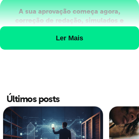
A sua aprovação começa agora,
correção de redação, simulados e
muito mais!
Ler Mais
A vaga é minha
O que é a pedagogia de Paulo
Freire?
Últimos posts
Antes de tudo, é importante saber que Paulo Freire era
um crítico do modelo tradicional de educação, que ele
chamava de "bancário".
O educador, natural de