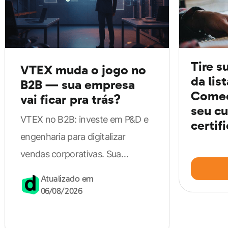
Pernambuco,
se destacou por promover novas
práticas no campo da educação
.
Segundo ele, os professores apenas transferiam o
Tire s
VTEX muda o jogo no
da lis
conhecimento de uma cartilha pros alunos. Dessa
B2B — sua empresa
Comec
vai ficar pra trás?
forma, surgia um sistema que não dava muita abertura
seu cu
pra que os estudantes desenvolvessem seu senso
VTEX no B2B: investe em P&D e
certif
crítico.
engenharia para digitalizar
vendas corporativas. Sua
Com suas ideias, Freire tinha o objetivo de garantir que
empresa pode perder vantagem
Atualizado em
os alunos ficassem mais engajados durante o processo.
competitiva.
06/08/2026
Assim, eles passariam a ser aprendizes ativos.