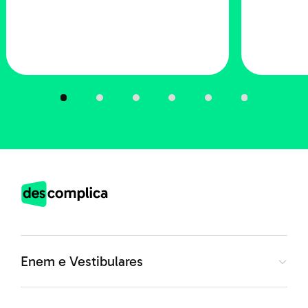
Norte em 1963. Na ocasião,
300 adultos foram
alfabetizados em 45 dias
, com apenas 40h de aulas e
sem seguir nenhuma cartilha.
Como ela é aplicada?
As etapas
A metodologia de Paulo Freire consiste na
aplicação
de três etapas pra tornar o processo o mais
personalizado e efetivo possível
. São elas:
Enem e Vestibulares
Investigação:
nesta etapa, o educador se dedica