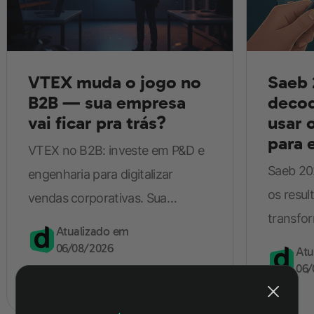
VTEX muda o jogo no
Saeb 
B2B — sua empresa
decod
vai ficar pra trás?
usar 
para 
VTEX no B2B: investe em P&D e
escol
Saeb 202
engenharia para digitalizar
os resul
vendas corporativas. Sua
transfo
empresa pode perder vantagem
Atualizado em
estudo.
competitiva.
06/08/2026
Guia definitivo de
Atu
06/
Redação para o ENEM