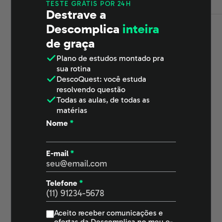
TESTE GRÁTIS POR 24H
Destrave a
Descomplica
inteira
de graça
Plano de estudos
montado pra
sua rotina
DescoQuest
: você estuda
resolvendo questão
Todas as aulas
, de todas as
matérias
Nome
*
Enem e Vestibulares
E-mail
*
Graduação
Telefone
*
Aceito receber comunicações e
Pós-graduação
ofertas da Descomplica no meu e-