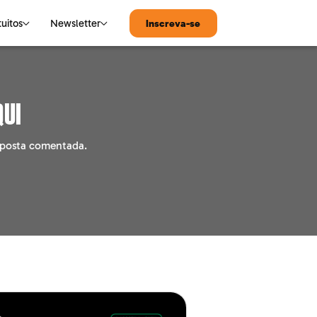
tuitos
Newsletter
Inscreva-se
MATEMÁTICA
Notícias de Tecnologia
qui
Matemática
reposta comentada.