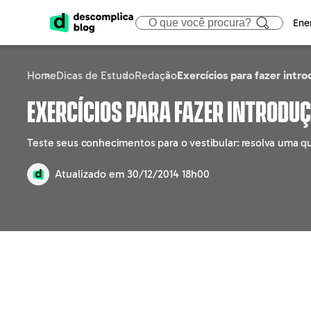
Ene
Home
Dicas de Estudo
Redação
Exercícios para fazer intr
ENEM
CIÊNCIAS HUMA
ÁREA
Exercícios para fazer introduç
Calendário
Filosofia
Tecno
Teste seus conhecimentos para o vestibular: resolva uma qu
Gabaritos e Resultados
Sociologia
Marke
Atualizado em
30/12/2014 18h00
Sisu
Geografia
Gestã
Prouni
História
Educa
Fies
Atualidades
Engen
Notícias e curiosidades
Direit
Saúd