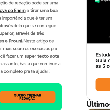
odução de redação pode ser uma
rova do Enem
e
tirar uma boa
a importância que é ter um
través dela que se consegue
perior, através de três
es e Prouni.
Neste artigo de
ar mais sobre os exercícios pra
Estud
ocê fazer um
super texto nota
Guia d
 o assunto, basta que continue a
as 5 
a completo pra te ajudar!
QUERO TREINAR
REDAÇÃO
Último