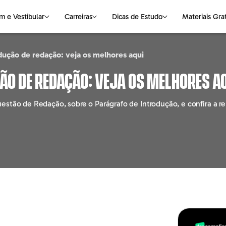
m e Vestibular
Carreiras
Dicas de Estudo
Materiais Gra
odução de redação: veja os melhores aqui
NAS
S DE ESTUDO
VESTIBULAR
CIÊNCIAS DA NATUREZA
OUTROS ASSUNTOS
LINGUAGENS
E-books Gratuitos
ão de redação: veja os melhores a
logia
Medicina
Biologia
Faculdade
Português
Mapas Mentais
estão de Redação, sobre o Parágrafo de Introdução, e confira a 
ting
Universidades
Física
Pós-graduação
Redação
o
Química
Cursos Livres
Literatura
ção
Empregabilidade
Inglês
haria
Parceiros
Espanhol
o
e