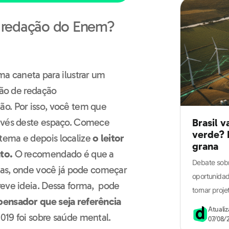
a redação do Enem?
o. Por isso, você tem que
avés deste espaço.
Comece
Brasil v
verde? 
tema e depois localize
o leitor
grana
nto.
O recomendado é que a
Debate sobr
nhas, onde você já pode começar
oportunidade
eve ideia.
Dessa forma, pode
tornar proje
pensador que seja referência
Atuali
019 foi sobre saúde mental.
07/08/