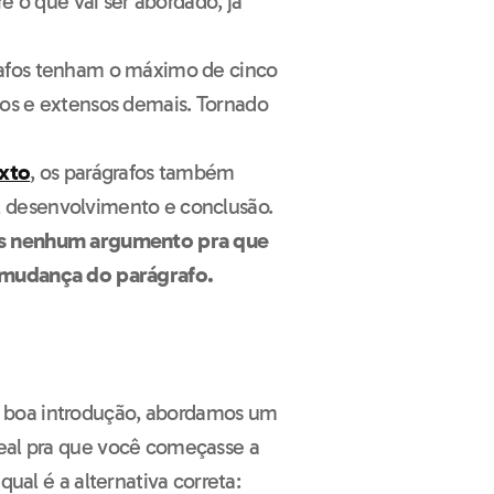
re o que vai ser abordado, já
rafos tenham o máximo de cinco
vos e extensos demais. Tornado
exto
, os parágrafos também
, desenvolvimento e conclusão.
ais nenhum argumento pra que
a mudança do parágrafo.
 boa introdução, abordamos um
deal pra que você começasse a
qual é a alternativa correta: