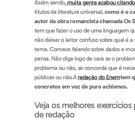
Assim sendo
, muita gente acabou citan
títulos da literatura universal,
como é o ca
autor da obra romancista chamada Os 
tem que fazer o uso de uma linguagem que
não deixar o leitor confuso sobre qual é a
tema.
Comece falando sobre dados e most
pensa. Não diga logo de cara se o proble
problema ou não, se concorda que é necess
públicas ou não.
A
redação do Enem
tem q
concretos em vez de puro achismos.
Veja os melhores exercícios 
de redação