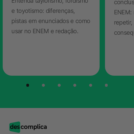
Entenda taylorismo, fordismo
conclu
e toyotismo: diferenças,
ENEM: 
pistas em enunciados e como
repetir
usar no ENEM e redação.
conseq
interve