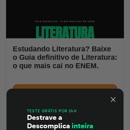
Estudando Literatura? Baixe
o Guia definitivo de Literatura:
o que mais cai no ENEM.
Guia definitivo de
Baixar e-book grátis
Literatura para o ENEM
TESTE GRÁTIS POR 24H
Destrave a
Descomplica
inteira