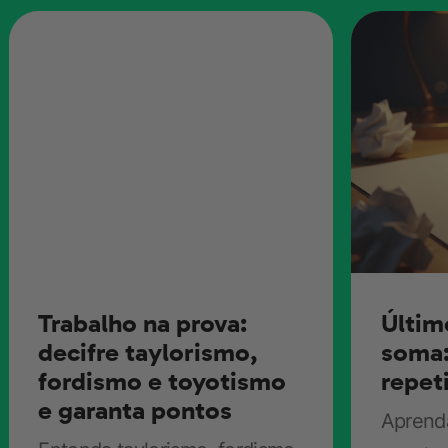
Trabalho na prova:
Últim
decifre taylorismo,
soma:
fordismo e toyotismo
repeti
e garanta pontos
Aprenda