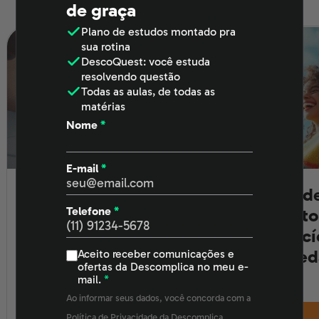
Últimos posts
de graça
Plano de estudos
montado pra
sua rotina
DescoQuest
: você estuda
resolvendo questão
Todas as aulas
, de todas as
matérias
Nome
*
E-mail
*
Estud
Resultado preliminar
Telefone
*
ano to
do Inep: entenda a
exercí
chamada pública e
de red
Aceito receber comunicações e
recorra (11 a 13 de
ofertas da Descomplica no meu e-
agosto)
mail.
*
Resultado preliminar da chamada
Ao informar seus dados, você concorda com a
pública do INEP disponível. Saiba
Política de Privacidade
da Descomplica.