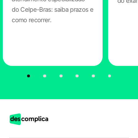
do exa
do Celpe-Bras: saiba prazos e
garantir que o seu processo de estudos para o Enem
como recorrer.
seja o mais tranquilo possível?
Os planos
Descomplica Enem
e
Descomplica Medicina
têm o benefício “Aulas sobre bem-estar”, que trazem
um monte de dicas de uma psicóloga. Olha só que
legal!
O esquema é o seguinte: promovemos
encontros
semanais no formato de live
. Neles, a profissional traz
alguns pontos relacionados à ansiedade antes do Enem
e dá várias orientações importantes sobre o tema.