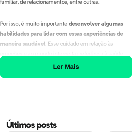
familiar, de relacionamentos, entre outras.
Por isso, é muito importante
desenvolver algumas
habilidades para lidar com essas experiências de
maneira saudável
. Esse cuidado em relação às
emoções e ao mundo interno faz referência à saúde
mental.
Ler Mais
O período pré-vestibular é um momento importante,
pois envolve decisões, expectativa e ansiedade,
necessitando também que habilidades como
autocontrole, relaxamento, organização e
Últimos posts
resiliência
sejam desenvolvidas.