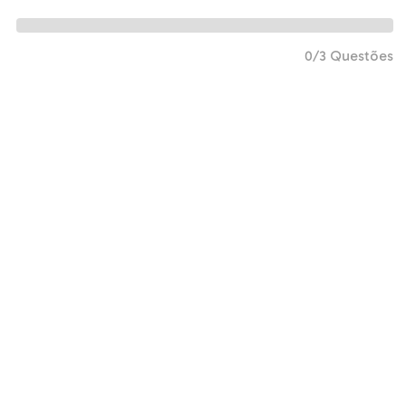
0/3 Questões
LISTA DE EXERCÍCIOS
TV - Espanhol - Encceja - Marcadores de
discurso
0/3 Questões
LISTA DE EXERCÍCIOS
TV - Espanhol - Encceja - Interpretação 1
Completo para você