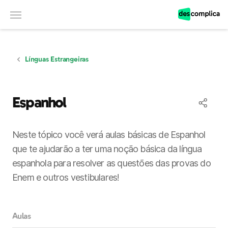
Observação:
este
site
inclui
um
sistema
de
Línguas Estrangeiras
acessibilidade.
Espanhol
Neste tópico você verá aulas básicas de Espanhol
que te ajudarão a ter uma noção básica da língua
espanhola para resolver as questões das provas do
Enem e outros vestibulares!
Aulas