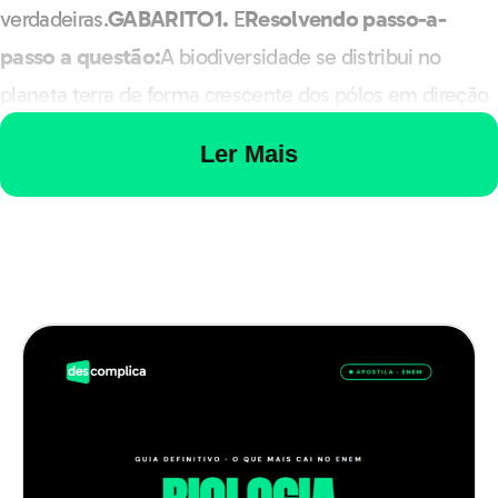
verdadeiras.
GABARITO
1.
E
Resolvendo passo-a-
passo a questão:
A biodiversidade se distribui no
planeta terra de forma crescente dos pólos em direção
aos trópicos, sendo nos últimos onde encontramos a
Ler Mais
maioria dos hotspots ou “pontos quentes” de
biodiversidade. Os hotspots são regiões do mundo que
apresentam um grande número de espécies animais e
vegetais endêmicas, ou seja, que são exclusivas
daquela região, não sendo encontradas em nenhuma
outra área do planeta. Acredita-se que a precipitação e
incidência de luz solar durante todo o ano são fatores
que contribuem para o aumento da biodiversidade em
direção aos trópicos. Portanto, para colocarmos os