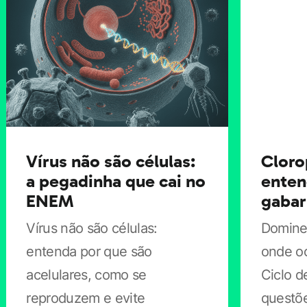
Vírus não são células:
Cloro
a pegadinha que cai no
enten
ENEM
gabar
Vírus não são células:
Domine 
entenda por que são
onde oc
acelulares, como se
Ciclo d
reproduzem e evite
questõ