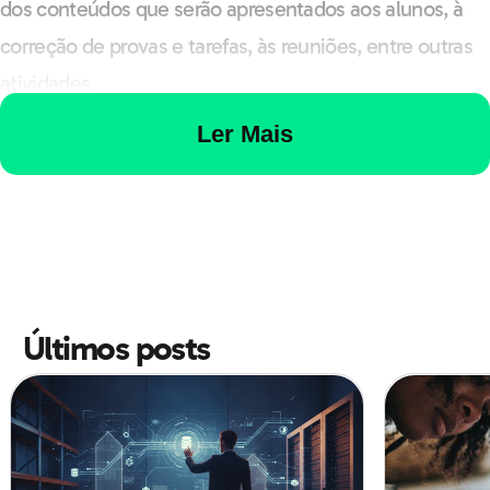
dos conteúdos que serão apresentados aos alunos, à
correção de provas e tarefas, às reuniões, entre outras
atividades.
Ler Mais
Além disso, boa parte dos profissionais fazem pós-
graduação e precisam cumprir as atividades do curso.
Embora os dias sejam corridos, com organização e uma
boa gestão de tempo é possível cumprir todas as
responsabilidades e ter qualidade de vida.
Últimos posts
Quanto ganha esse profissional?
A remuneração do professor de história depende de