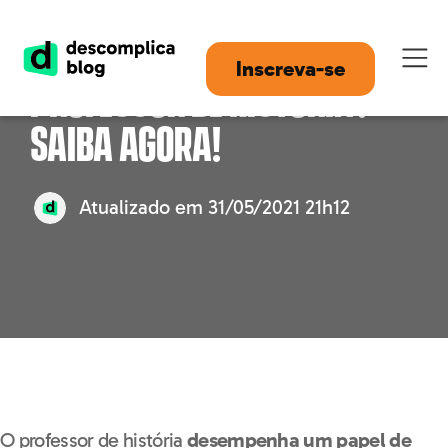
Como é a rotina de um
Inscreva-se
professor de história?
Saiba agora!
Atualizado em
31/05/2021 21h12
O professor de história
desempenha um papel de