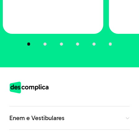
Vale a pena exercer essa profissão?
Se você gosta de História, de lidar com pessoas e
sente prazer em transmitir conhecimento, vale a
pena investir nessa profissão
. Isso porque ao fazer o
que se gosta, a motivação será maior e esse é um dos
principais fatores pra alcançar a realização profissional.
Além disso, o mercado tem oferecido mais
oportunidades aos graduados na área, especialmente
aqueles que investem em capacitação.
Enem e Vestibulares
Bem, a gente espera ter ajudado você a conhecer