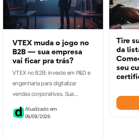
alguns fatores como:
número de escolas e turnos que trabalha;
experiência profissional;
Tire s
VTEX muda o jogo no
porte da empresa contratante;
da lis
B2B — sua empresa
Comec
formação (especialização, mestrado, doutorado
vai ficar pra trás?
seu cu
etc.);
VTEX no B2B: investe em P&D e
certif
região do Brasil onde o profissional atuará.
engenharia para digitalizar
vendas corporativas. Sua
No entanto, segundo o Site Nacional de Empregos
empresa pode perder vantagem
Atualizado em
(Sine),
o salário desse profissional varia entre R$
competitiva.
06/08/2026
1252 e R$ 5166
. Vale ressaltar que os concursos
públicos são uma excelente oportunidade, pois