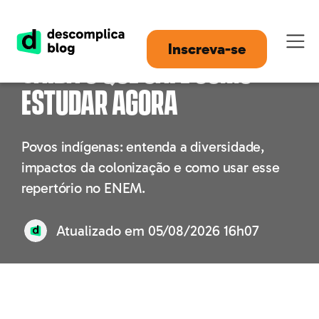
Povos indígenas no ENEM:
Inscreva-se
saiba o que cai e como
estudar agora
Povos indígenas: entenda a diversidade,
impactos da colonização e como usar esse
repertório no ENEM.
Atualizado em
05/08/2026 16h07