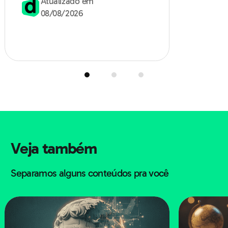
Atualizado em
Referência do exame: veja recomendações do INEP no
vagas surgem.
08/08/2026
Manual do Participante para o tipo de abordagem
exigida.
Erros comuns que derrubam
pontos
Tratar os indígenas como um bloco homogêneo:
generalizações erram a análise.
Veja também
Dizer que o território era “vazio” ou falar de
Separamos alguns conteúdos pra você
“descobrimento” sem contexto histórico.
Confundir modos de subsistência, assumindo que
todos eram agricultores sedentários.