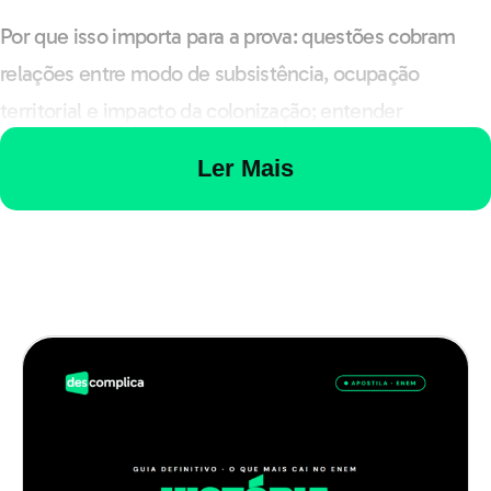
Por que isso importa para a prova: questões cobram
relações entre modo de subsistência, ocupação
territorial e impacto da colonização; entender
exemplos, como Tupinambás na costa e grupos macro-
Ler Mais
jê no interior, ajuda a contextualizar fontes.
Impactos da colonização sobre os
povos indígenas
A chegada dos europeus trouxe doenças, violência,
expulsão territorial e tentativas de integração via
missões religiosas e trabalho forçado. A atuação de
bandeirantes e o sistema colonial reduziram