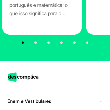
português e matemática; o
que isso significa para o
Se você é estudante de licenciatura ou pretende seguir
Enem.
carreira docente, vale ficar de olho nos prazos e nas
exigências do edital. Também é importante conferir se
sua instituição já fez a inscrição no Enade 2026,
verificar se você tem direito à isenção e, se precisar,
solicitar atendimento especializado ou nome social
dentro do período indicado.
Uma boa organização ajuda muito: anote as datas,
separe os documentos com antecedência e confira o
Enem e Vestibulares
cartão de confirmação quando ele estiver disponível.