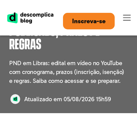
PND em Libras: edital
Inscreva-se
publicado, prazos e
regras
PND em Libras: edital em vídeo no YouTube
com cronograma, prazos (inscrição, isenção)
e regras. Saiba como acessar e se preparar.
Atualizado em
05/08/2026 15h59