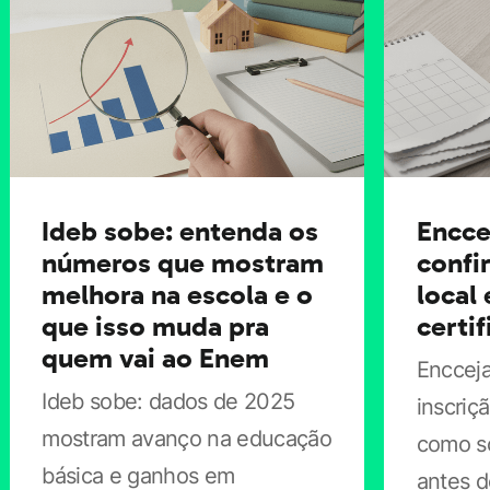
portuguesa. Já o Componente Específico tem 50
questões de múltipla escolha, voltadas a situações-
problema e estudos de caso da área de formação do
participante. Ao todo, serão avaliadas 21 áreas de
licenciatura.
Ideb sobe: entenda os
Encce
Na primeira edição da PND, realizada no ano passado,
números que mostram
confi
melhora na escola e o
local
houve 1.086.914 inscrições. A prova integra o programa
que isso muda pra
certi
Mais Professores para o Brasil, que reúne ações de
quem vai ao Enem
reconhecimento e qualificação do magistério e
Encceja
Ideb sobe: dados de 2025
incentivo à docência.
inscriç
mostram avanço na educação
como so
básica e ganhos em
antes d
## Por que isso importa