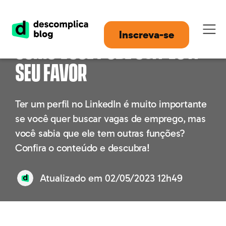
Perfil no Linkedin: saiba
Inscreva-se
como você pode usá-lo a
seu favor
Ter um perfil no LinkedIn é muito importante
se você quer buscar vagas de emprego, mas
você sabia que ele tem outras funções?
Confira o conteúdo e descubra!
Atualizado em
02/05/2023 12h49