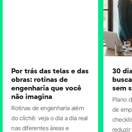
Globo em 2017, em que trabalhava há 10 anos, e abriu a
própria empresa de treinamentos.
Aqui, nós deixamos uma reflexão: então, por que não
aproveitar o LinkedIn de uma maneira mais proveitosa?
E, falando abertamente mesmo, ganhar dinheiro com a
plataforma?
Por trás das telas e das
30 dia
obras: rotinas de
busca
[caption id="attachment_205386" align="aligncenter"
engenharia que você
sem s
width="600"]
não imagina
Plano d
Rotinas de engenharia além
de empr
do clichê: veja o dia a dia real
checkli
nas diferentes áreas e
reduzir