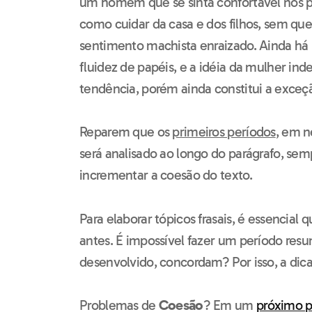
um homem que se sinta confortável nos p
como cuidar da casa e dos filhos, sem q
sentimento machista enraizado. Ainda há
fluidez de papéis, e a idéia da mulher i
tendência, porém ainda constitui a exceçã
Reparem que os
primeiros períodos
, em n
será analisado ao longo do parágrafo, se
incrementar a coesão do texto.
Para elaborar tópicos frasais, é essencial
antes. É impossível fazer um período resu
desenvolvido, concordam? Por isso, a dica
Problemas de
Coesão
? Em um
próximo p