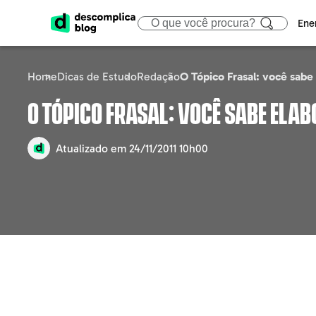
Ene
Home
Dicas de Estudo
Redação
O Tópico Frasal: você sabe
ENEM
CIÊNCIAS HUMA
ÁREA
O Tópico Frasal: você sabe ela
Calendário
Filosofia
Tecno
Atualizado em
24/11/2011 10h00
Gabaritos e Resultados
Sociologia
Marke
Sisu
Geografia
Gestã
Prouni
História
Educa
Fies
Atualidades
Engen
Notícias e curiosidades
Direit
Saúd