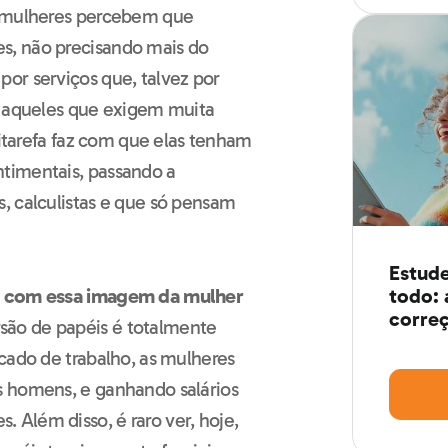
s mulheres percebem que
s, não precisando mais do
or serviços que, talvez por
o aqueles que exigem muita
titarefa faz com que elas tenham
ntimentais, passando a
, calculistas e que só pensam
Estude
todo: 
do com essa imagem da mulher
correç
rsão de papéis é totalmente
cado de trabalho, as mulheres
s homens, e ganhando salários
Guia definitivo
Além disso, é raro ver, hoje,
de Redação para