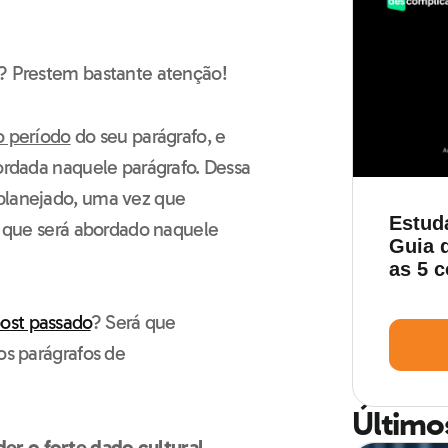
? Prestem bastante atenção!
o período
do seu parágrafo, e
bordada naquele parágrafo. Dessa
 planejado, uma vez que
Estud
 o que será abordado naquele
Guia d
as 5 
ost passado
? Será que
os parágrafos de
Último
er o forte dado cultural