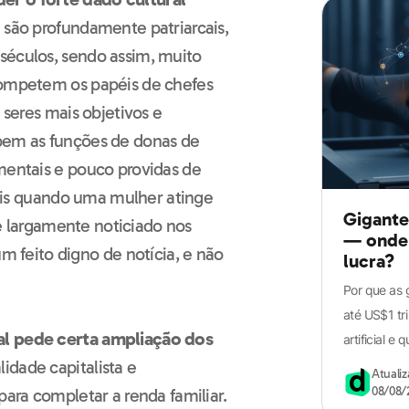
a são profundamente patriarcais,
séculos, sendo assim, muito
competem os papéis de chefes
 seres mais objetivos e
abem as funções de donas de
mentais e pouco providas de
 pois quando uma mulher atinge
Gigante
o é largamente noticiado nos
— onde 
feito digno de notícia, e não
lucra?
Por que as 
até US$1 tri
al pede certa ampliação dos
artificial e
idade capitalista e
Atuali
08/08/
para completar a renda familiar.