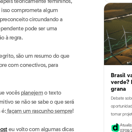
apéis teoricamente femininos,
o ENEM
ue isso comprometa algum
 preconceito circundando a
ndependente pode ser uma
o à regra.
egrito, são um resumo do que
mpre com conectivos, para
Brasil v
verde? 
grana
 que vocês
planejem
o texto
Debate sobr
mitivo se não se sabe o que será
oportunidade
 é:
façam um rascunho sempre
!
tornar proje
Atuali
ost
eu volto com algumas dicas
07/08/