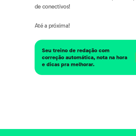
de conectivos!
Até a próxima!
Seu treino de redação com
correção automática, nota na hora
e dicas pra melhorar.