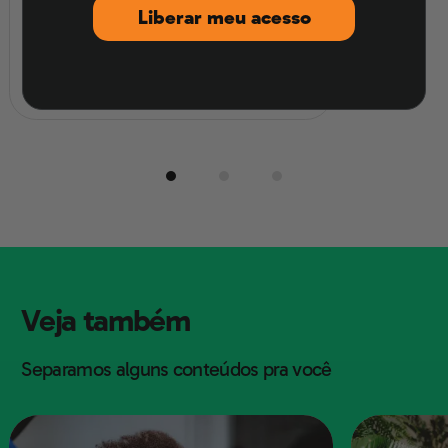
Atualizado em
Liberar meu acesso
competitiva.
do processo de unificação da Alemanha, além
06/08/2026
disso tem o surgimento do capitalismo em meio a
revolução
Veja também
Separamos alguns conteúdos pra você
O Nacionalismo