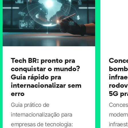
preços podem ficar pressionados pela volatilidade
inicial (expiração de lock-up, oscilações por notícias
sobre desempenho de modelos e receita).
Quais empresas têm mais chance
de sucesso
Tech BR: pronto pra
Conc
conquistar o mundo?
bomb
Guia rápido pra
infrae
Nem toda companhia ligada à IA está pronta para o
internacionalizar sem
rodov
mercado público. Investidores costumam priorizar
erro
5G pr
negócios que demonstram:
Guia prático de
Conces
internacionalização para
modern
Receita recorrente (ARR/MRR) e crescimento
empresas de tecnologia:
infraes