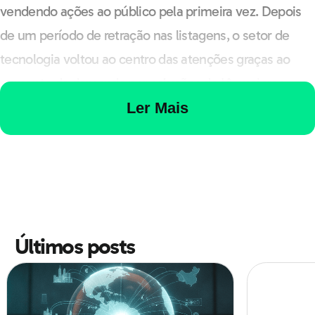
vendendo ações ao público pela primeira vez. Depois
de um período de retração nas listagens, o setor de
tecnologia voltou ao centro das atenções graças ao
aumento da demanda por soluções de IA, maiores
investimentos em infraestrutura digital (data centers,
Ler Mais
fibras, chips) e melhora nas condições
macroeconômicas.
A expectativa em torno de estreias de grande
visibilidade funciona como sinalizador: quando uma
Últimos posts
empresa de referência atrai interesse, outros players
consideram que o mercado está receptivo. Esse efeito
de contágio tem empurrado companhias de software,