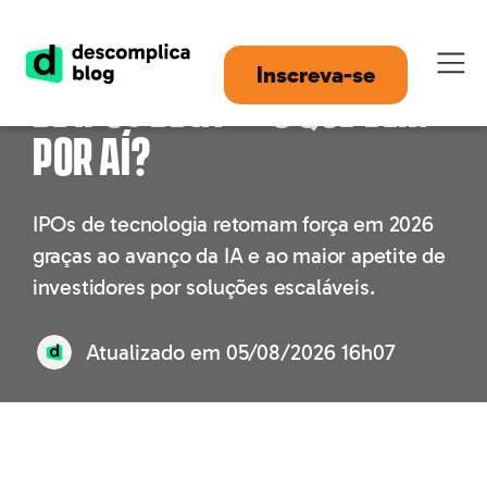
OpenAI pode liderar onda
Inscreva-se
de IPOs de IA — o que vem
por aí?
IPOs de tecnologia retomam força em 2026
graças ao avanço da IA e ao maior apetite de
investidores por soluções escaláveis.
Atualizado em
05/08/2026 16h07