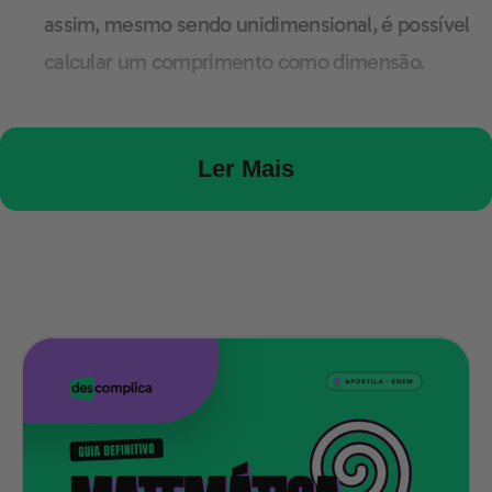
assim, mesmo sendo unidimensional, é possível
calcular um comprimento como dimensão.
A reta pode aparecer em três posições diferentes como
Ler Mais
horizontal, vertical e inclinada. É possível que elas
apareçam em posições distintas, às vezes cruzando
umas com as outras, chamadas retas concorrentes, ou
seguindo lado a lado, chamadas retas
paralelas.
Segmento de reta =
na geometria plana, um
segmento de reta costuma ser limitado, já que
corresponde a partes longínquas entre dois pontos
diferentes. Portanto, também existe a semirreta que se
limita a seguir apenas um sentido, com início, mas sem