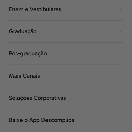
feitos por várias retas paralelas e perpendiculares.
Enem e Vestibulares
No desenho, vemos retas paralelas (sem ângulos entre
Graduação
as retas) e perpendiculares (ângulo de 90º entre as
retas).
Pós-graduação
Mais Canais
Soluções Corporativas
Baixe o App Descomplica