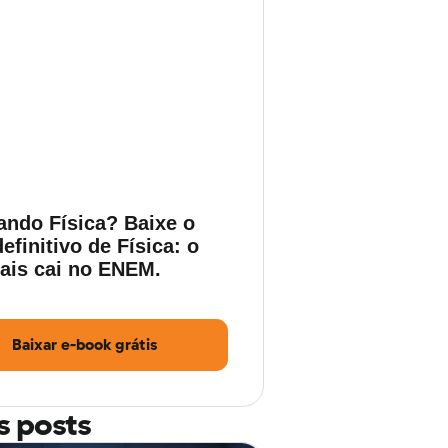
ando Física? Baixe o
efinitivo de Física: o
ais cai no ENEM.
Baixar e-book grátis
s posts