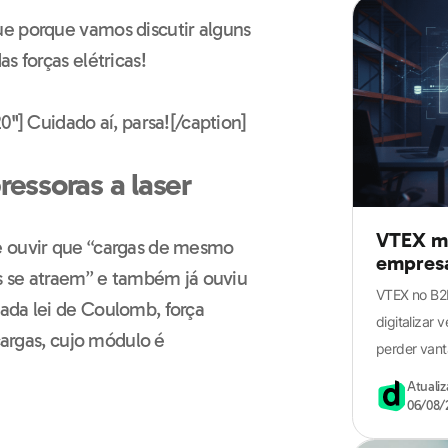
ue porque vamos discutir alguns
s forças elétricas!
0"]
Cuidado aí, parsa![/caption]
ressoras a laser
VTEX mu
e ouvir que “cargas de mesmo
empresa 
os se atraem” e também já ouviu
VTEX no B2B
ada lei de Coulomb, força
digitalizar
 cargas, cujo módulo é
perder vant
Atuali
06/08/