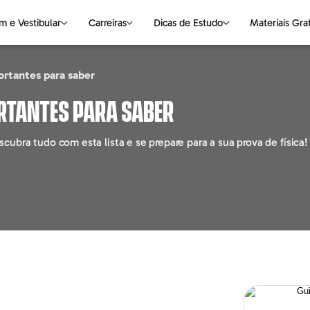
m e Vestibular
Carreiras
Dicas de Estudo
Materiais Gra
ortantes para saber
NAS
S DE ESTUDO
VESTIBULAR
CIÊNCIAS DA NATUREZA
OUTROS ASSUNTOS
LINGUAGENS
E-books Gratuitos
ortantes para saber
logia
Medicina
Biologia
Faculdade
Português
Mapas Mentais
ubra tudo com esta lista e se prepare para a sua prova de física!
ting
Universidades
Física
Pós-graduação
Redação
o
Química
Cursos Livres
Literatura
ção
Empregabilidade
Inglês
haria
Parceiros
Espanhol
o
e