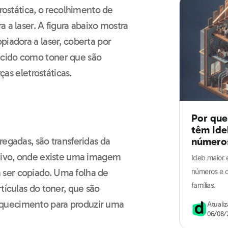
trostática, o recolhimento de
 a laser. A figura abaixo mostra
piadora a laser, coberta por
ecido como toner que são
ças eletrostáticas.
Guia definitivo
de Física para o
ENEM
Por que
têm Ide
regadas, são transferidas da
número
ativo, onde existe uma imagem
Ideb maior 
números e o
ser copiado. Uma folha de
famílias.
tículas do toner, que são
quecimento para produzir uma
Atuali
06/08/