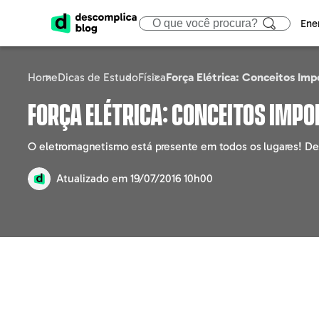
Ene
Home
Dicas de Estudo
Física
Força Elétrica: Conceitos Imp
ENEM
CIÊNCIAS HUMA
ÁREA
Força Elétrica: Conceitos Imp
Calendário
Filosofia
Tecno
O eletromagnetismo está presente em todos os lugares! Desc
Gabaritos e Resultados
Sociologia
Marke
Atualizado em
19/07/2016 10h00
Sisu
Geografia
Gestã
Prouni
História
Educa
Fies
Atualidades
Engen
Notícias e curiosidades
Direit
Saúd