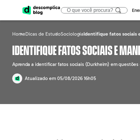
Ene
Home
Dicas de Estudo
Sociologia
Identifique fatos socia
ENEM
CIÊNCIAS HUMA
ÁREA
Identifique fatos sociais e ma
Calendário
Filosofia
Tecno
Aprenda a identificar fatos sociais (Durkheim) em questões 
Gabaritos e Resultados
Sociologia
Marke
Atualizado em
05/08/2026 16h05
Sisu
Geografia
Gestã
Prouni
História
Educa
Fies
Atualidades
Engen
Notícias e curiosidades
Direit
Saúd