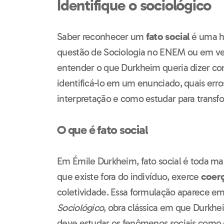
Identifique o sociológico
Saber reconhecer um
fato social
é uma ha
questão de Sociologia no ENEM ou em vest
entender o que Durkheim queria dizer c
identificá-lo em um enunciado, quais err
interpretação e como estudar para transf
O que é fato social
Em Émile Durkheim, fato social é toda mane
que existe fora do indivíduo, exerce
coer
coletividade. Essa formulação aparece e
Sociológico
, obra clássica em que Durkhe
deve estudar os fenômenos sociais como c