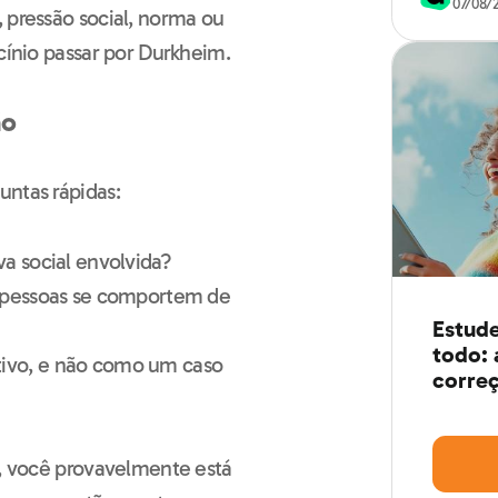
07/08/
 pressão social, norma ou
ocínio passar por Durkheim.
ão
untas rápidas:
a social envolvida?
s pessoas se comportem de
Estude
todo: 
ivo, e não como um caso
correç
s, você provavelmente está