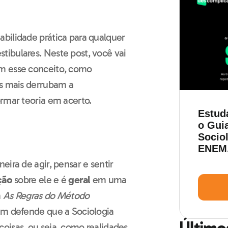
bilidade prática para qualquer
ibulares. Neste post, você vai
om esse conceito, como
os mais derrubam a
ormar teoria em acerto.
Estud
o Guia
Sociol
ENEM
ira de agir, pensar e sentir
ção
sobre ele e é
geral
em uma
m
As Regras do Método
im defende que a Sociologia
Último
oisas, ou seja, como realidades