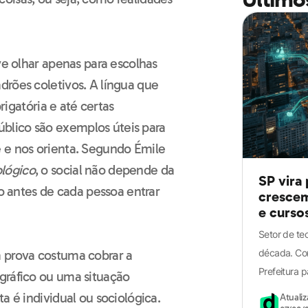
ve olhar apenas para escolhas
drões coletivos. A língua que
brigatória e até certas
blico são exemplos úteis para
 e nos orienta. Segundo Émile
lógico
, o social não depende da
SP vira
do antes de cada pessoa entrar
crescem
e curso
Setor de t
década. Con
a prova costuma cobrar a
Prefeitura p
gráfico ou uma situação
a é individual ou sociológica.
Atuali