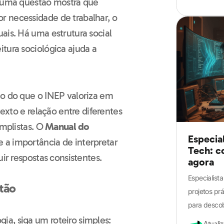
e uma questão mostra que
r necessidade de trabalhar, o
ais. Há uma estrutura social
tura sociológica ajuda a
Guia definitivo
de Sociologia
mo do que o INEP valoriza em
para o ENEM
texto e relação entre diferentes
implistas. O
Manual do
Especia
 a importância de interpretar
Tech: c
uir respostas consistentes.
agora
Especialist
stão
projetos pr
para descobr
a, siga um roteiro simples:
Atuali