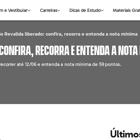
m e Vestibular
Carreiras
Dicas de Estudo
Materiais Gra
o Revalida liberado: confira, recorra e entenda a nota mínima
NAS
S DE ESTUDO
VESTIBULAR
CIÊNCIAS DA NATUREZA
OUTROS ASSUNTOS
LINGUAGENS
E-books Gratuitos
 confira, recorra e entenda a not
logia
Medicina
Biologia
Faculdade
Português
Mapas Mentais
 recorrer até 12/06 e entenda a nota mínima de 59 pontos.
ting
Universidades
Física
Pós-graduação
Redação
o
Química
Cursos Livres
Literatura
ção
Empregabilidade
Inglês
haria
Parceiros
Espanhol
o
e
Último