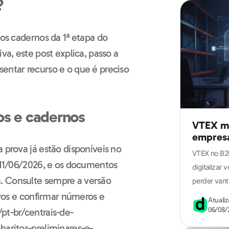
?
 os cadernos da 1ª etapa do
va, este post explica, passo a
entar recurso e o que é preciso
os e cadernos
VTEX mu
empresa 
 prova já estão disponíveis no
VTEX no B2B
m 11/06/2026, e os documentos
digitalizar
. Consulte sempre a versão
perder vant
uivos e confirmar números e
Atuali
06/08/
pt-br/centrais-de-
baritos-preliminares-e-