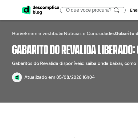
Ene
Home
Enem e vestibular
Notícias e Curiosidades
Gabarito d
ENEM
CIÊNCIAS HUMA
ÁREA
Gabarito do Revalida liberado:
Calendário
Filosofia
Tecno
Gabaritos do Revalida disponíveis: saiba onde baixar, como
Gabaritos e Resultados
Sociologia
Marke
Atualizado em
05/08/2026 16h04
Sisu
Geografia
Gestã
Prouni
História
Educa
Fies
Atualidades
Engen
Notícias e curiosidades
Direit
Saúd