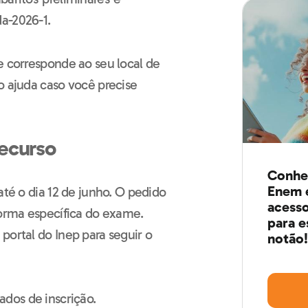
a-2026-1.
e corresponde ao seu local de
o ajuda caso você precise
recurso
Conheç
Enem e
até o dia 12 de junho. O pedido
acesso
forma específica do exame.
para e
portal do Inep para seguir o
notão!
ados de inscrição.