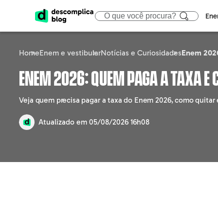
Ene
Home
Enem e vestibular
Notícias e Curiosidades
Enem 2026
ENEM
CIÊNCIAS HUMA
ÁREA
Enem 2026: quem paga a taxa e 
Calendário
Filosofia
Tecno
Veja quem precisa pagar a taxa do Enem 2026, como quitar 
Gabaritos e Resultados
Sociologia
Marke
Atualizado em
05/08/2026 16h08
Sisu
Geografia
Gestã
Prouni
História
Educa
Fies
Atualidades
Engen
Notícias e curiosidades
Direit
Saúd