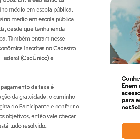
ino médio em escola pública,
sino médio em escola pública
ada, desde que tenha renda
essoa. Também entram nesse
conômica inscritas no Cadastro
 Federal (CadÚnico) e
Conheç
Enem e
o pagamento da taxa é
acesso
uação da gratuidade, o caminho
para e
ina do Participante e conferir o
notão!
ios objetivos, então vale checar
tá tudo resolvido.