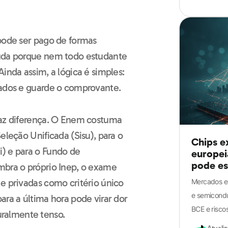
 pode ser pago de formas
juda porque nem todo estudante
inda assim, a lógica é simples:
dados e guarde o comprovante.
faz diferença. O Enem costuma
eleção Unificada (Sisu), para o
Chips e
) e para o Fundo de
europei
pode es
mbra o próprio Inep, o exame
e privadas como critério único
Mercados e
e semicondu
ara a última hora pode virar dor
BCE e riscos
ralmente tenso.
Atuali