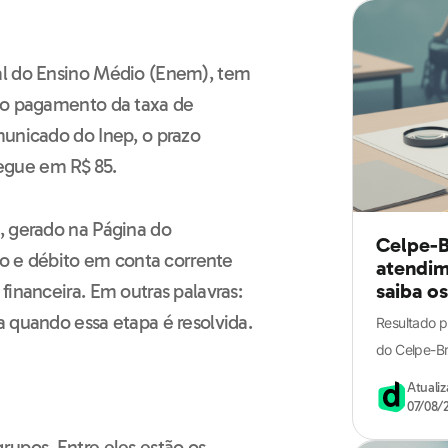
al do Ensino Médio (Enem), tem
: o pagamento da taxa de
municado do Inep, o prazo
segue em R$ 85.
, gerado na Página do
Celpe-B
ito e débito em conta corrente
atendim
financeira. Em outras palavras:
saiba o
 quando essa etapa é resolvida.
Resultado p
do Celpe-Br
Atuali
07/08/
rupos. Entre eles estão os