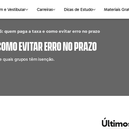
m e Vestibular
Carreiras
Dicas de Estudo
Materiais Gra
: quem paga a taxa e como evitar erro no prazo
NAS
S DE ESTUDO
VESTIBULAR
CIÊNCIAS DA NATUREZA
OUTROS ASSUNTOS
LINGUAGENS
E-books Gratuitos
como evitar erro no prazo
logia
Medicina
Biologia
Faculdade
Português
Mapas Mentais
e quais grupos têm isenção.
ting
Universidades
Física
Pós-graduação
Redação
o
Química
Cursos Livres
Literatura
ção
Empregabilidade
Inglês
haria
Parceiros
Espanhol
o
e
Último