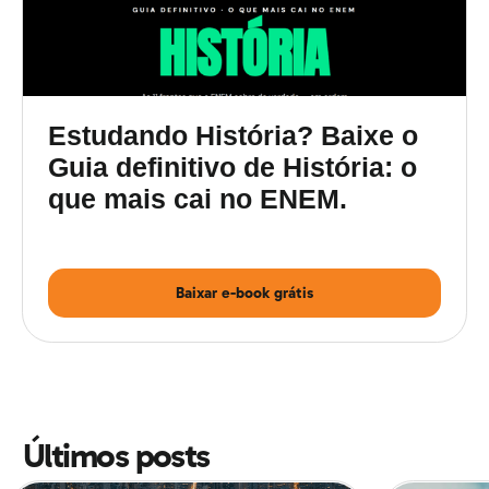
Estudando História? Baixe o
Guia definitivo de História: o
que mais cai no ENEM.
Guia definitivo de
Baixar e-book grátis
História para o ENEM
Guerra
de Independência
1) Batalha de Saragota
Últimos posts
(1777)
Vitória dos colonos em 1781 com apoio da França