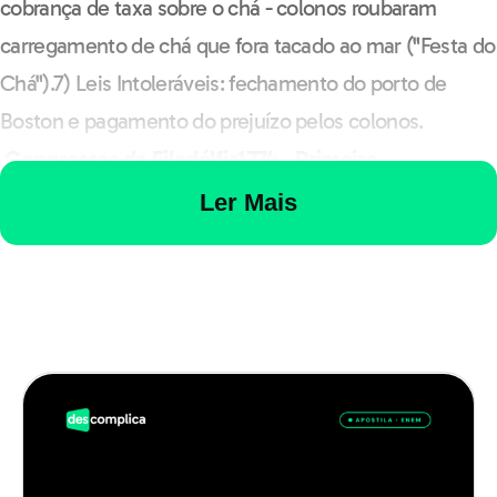
cobrança de taxa sobre o chá - colonos roubaram
carregamento de chá que fora tacado ao mar ("Festa do
Chá").7) Leis Intoleráveis: fechamento do porto de
Boston e pagamento do prejuízo pelos colonos.
Congressos da Filadélfia
1774 - Primeiro
Congresso
Pedido de maior representação política e
Ler Mais
de abertura do porto de Boston, porém não visava a
separação da metrópole, juraram fidelidade ao
rei.Congresso elitista influenciado pelo iluminista John
Locke. Reação Inglesa: Conflito Armado.
1775-
Segundo Congresso
Declarou a separação das Treze
Colônias.4 de Julho de 1776: Declaração de
Independência dos Estados Unidos da América.