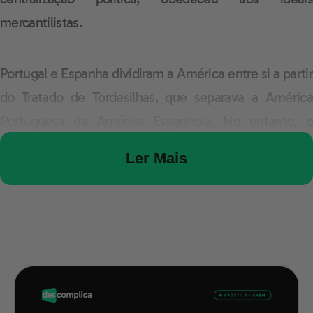
mercantilistas.
Portugal e Espanha dividiram a América entre si a partir
do Tratado de Tordesilhas, que separava a América
Portuguesa da América Espanhola. No entanto, o
processo de colonização realizado por portugueses e
Ler Mais
espanhóis se diferenciou. Portugal investiu em um
projeto mais espontâneo, ligado à produção agrícola,
principalmente nos primeiros anos de colonização.
Enquando a Espanha, por encontrar metais
precocemente na América, investiu em um projeto
minerador e de expansão e organização de cidades. A
grosso modo, por esses motivos, foram nomeados pelo