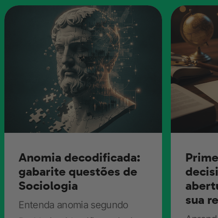
Anomia decodificada:
Prime
gabarite questões de
decis
Sociologia
abert
sua r
Entenda anomia segundo