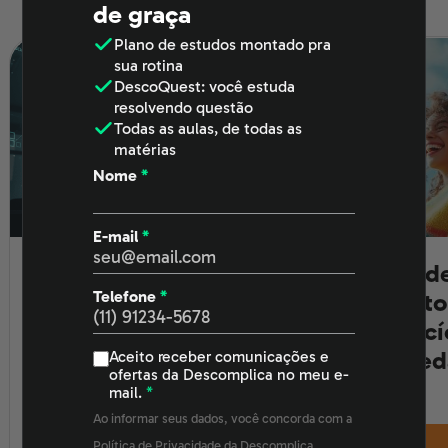
Últimos posts
de graça
Plano de estudos
montado pra
sua rotina
DescoQuest
: você estuda
resolvendo questão
Todas as aulas
, de todas as
matérias
Nome
*
E-mail
*
Estud
Mulheres dominando a
Telefone
*
ano to
tech: vagas e cursos
exercí
abertos pra você
de red
Aceito receber comunicações e
decolar
ofertas da Descomplica no meu e-
mail.
*
Bootcamps, bolsas e mentorias
Ao informar seus dados, você concorda com a
abrem portas para mulheres na
Política de Privacidade
da Descomplica.