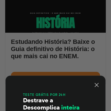
historiador Sérgio Buarque de Holanda como
semeadores e ladrilhadores, respectivamente.
[caption id="attachment_80983" align="aligncenter"
Estudando História? Baixe o
Guia definitivo de História: o
que mais cai no ENEM.
Guia definitivo de
Baixar e-book grátis
História para o ENEM
TESTE GRÁTIS POR 24H
Destrave a
Descomplica
inteira