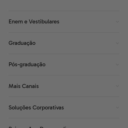
Enem e Vestibulares
Graduação
Pós-graduação
Mais Canais
Soluções Corporativas
width="249"]
Mapa da
Colonização da América. Em verde, América