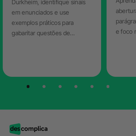
Aprenda
Durkheim, identifique sinais
abertur
em enunciados e use
parágra
exemplos práticos para
e foco
gabaritar questões de
Sociologia no ENEM.