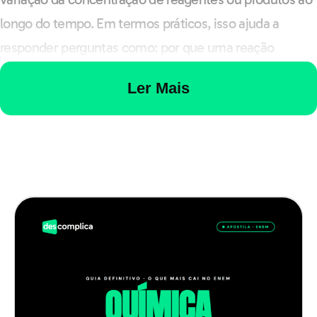
longo do tempo. Em termos práticos, isso ajuda a
responder perguntas como: por que uma reação
acontece mais rápido em temperatura alta? Por que um
Ler Mais
catalisador acelera o processo sem ser consumido?
Essa área é importante porque o ENEM não quer só
que você saiba a definição. A banca costuma cobrar
interpretação de situação: um alimento estraga mais
rápido fora da geladeira, um catalisador reduz o gasto
energético de uma indústria, ou um medicamento
precisa de estabilidade para funcionar corretamente.
Tudo isso é cinética na vida real.