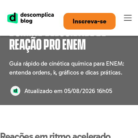
Cinética sem pânico:
Inscreva-se
domine velocidade de
reação pro ENEM
Guia rápido de cinética química para ENEM:
entenda ordens, k, gráficos e dicas práticas.
Atualizado em
05/08/2026 16h05
Reações em ritmo acelerado