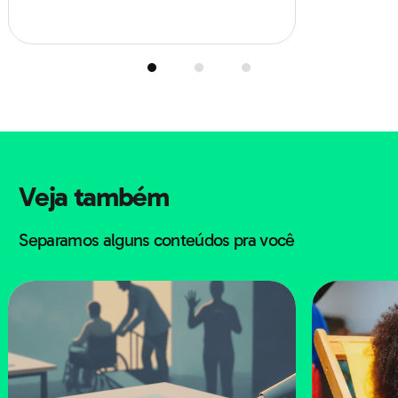
História
Além dos conhecimentos específicos da história, as
provas também podem apresentar informações em
forma de análise de imagens, charges ou obras de arte
em relação a determinado período.
Veja também
Geografia
Separamos alguns conteúdos pra você
Geralmente, questões de Geografia no Enem surgem
em forma de gráficos, tabelas, mapas, fotos ou
ilustrações que relacionam aspectos como clima,
geografia urbana e demografia. Geopolítica ou a