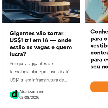
Humanas e suas Tecnologias?
As matérias cobradas em Ciências Humanas e suas
Tecnologias são História, Geografia, Sociologia e
Conhe
Gigantes vão torrar
Filosofia.
para o
US$1 tri em IA — onde
vestib
estão as vagas e quem
De forma geral, elas abordam a construção da
conte
lucra?
para e
sociedade, as interferências e as diferenças geográficas
Por que as gigantes de
seu no
e climáticas, passando pelos estudos da Sociologia,
tecnologia planejam investir até
seus pensadores e a Filosofia.
US$1 tri em infraestrutura de
inteligência artificial e quais
Atualizado em
As matérias cobradas são as seguintes:
vagas surgem.
08/08/2026