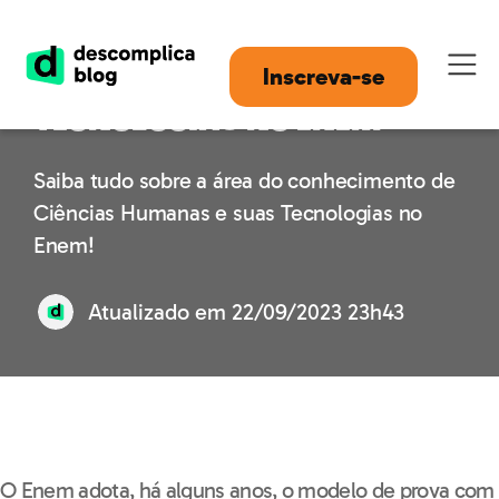
Ciências Humanas e suas
Inscreva-se
Tecnologias no Enem
Saiba tudo sobre a área do conhecimento de
Ciências Humanas e suas Tecnologias no
Enem!
Atualizado em
22/09/2023 23h43
O Enem adota, há alguns anos, o modelo de prova com