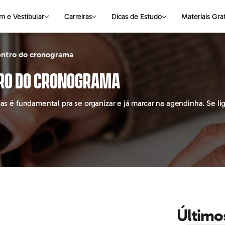
m e Vestibular
Carreiras
Dicas de Estudo
Materiais Gra
dentro do cronograma
NAS
S DE ESTUDO
VESTIBULAR
CIÊNCIAS DA NATUREZA
OUTROS ASSUNTOS
LINGUAGENS
E-books Gratuitos
ntro do cronograma
logia
Medicina
Biologia
Faculdade
Português
Mapas Mentais
 é fundamental pra se organizar e já marcar na agendinha. Se lig
ting
Universidades
Física
Pós-graduação
Redação
o
Química
Cursos Livres
Literatura
ção
Empregabilidade
Inglês
haria
Parceiros
Espanhol
o
e
Último