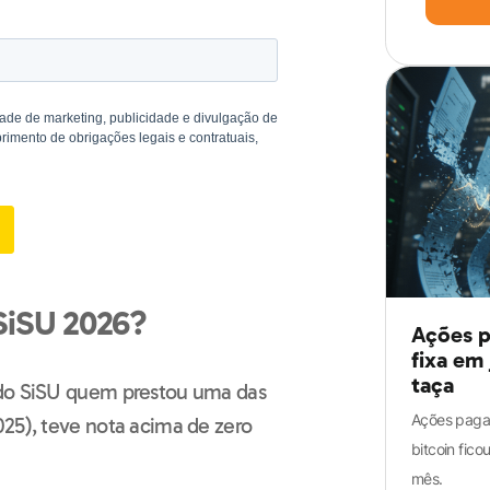
SiSU 2026?
Ações p
fixa em
taça
 do SiSU quem prestou uma das
Ações pagam
025), teve nota acima de zero
bitcoin fic
mês.