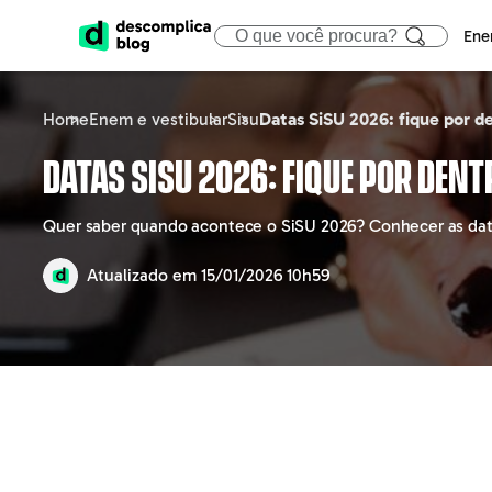
Ene
Home
Enem e vestibular
Sisu
Datas SiSU 2026: fique por 
ENEM
CIÊNCIAS HUMA
ÁREA
Datas SiSU 2026: fique por de
Calendário
Filosofia
Tecno
Quer saber quando acontece o SiSU 2026? Conhecer as datas
Gabaritos e Resultados
Sociologia
Marke
Atualizado em
15/01/2026 10h59
Sisu
Geografia
Gestã
Prouni
História
Educa
Fies
Atualidades
Engen
Notícias e curiosidades
Direit
Saúd