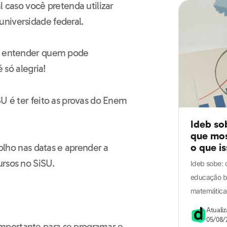
l caso você pretenda utilizar
niversidade federal.
6, entender quem pode
é só alegria!
SU é ter feito as provas do Enem
Ideb so
que mos
o que i
 olho nas datas e aprender a
Enem
ursos no SiSU.
Ideb sobe:
educação b
matemática;
Atuali
05/08/
mportante para se programar e