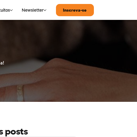
tuitos
Newsletter
Inscreva-se
MATEMÁTICA
Notícias de Tecnologia
Matemática
a!
s posts