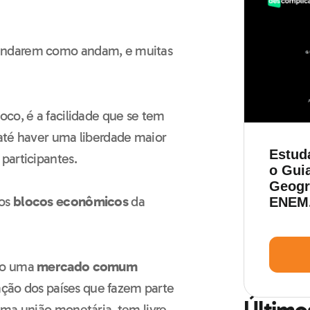
 andarem como andam, e muitas
oco, é a facilidade que se tem
até haver uma liberdade maior
Estud
participantes.
o Guia
Geogra
dos
blocos econômicos
da
ENEM
omo uma
mercado comum
tação dos países que fazem parte
Último
uma união monetária, tem livre