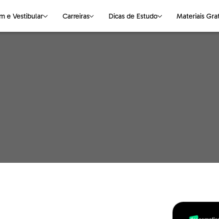
m e Vestibular
Carreiras
Dicas de Estudo
Materiais Gra
NAS
S DE ESTUDO
VESTIBULAR
CIÊNCIAS DA NATUREZA
OUTROS ASSUNTOS
LINGUAGENS
E-books Gratuitos
logia
Medicina
Biologia
Faculdade
Português
Mapas Mentais
ting
Universidades
Física
Pós-graduação
Redação
o
Química
Cursos Livres
Literatura
ção
Empregabilidade
Inglês
haria
Parceiros
Espanhol
o
e