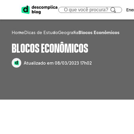
Ene
Home
Dicas de Estudo
Geografia
Blocos Econômicos
ENEM
CIÊNCIAS HUMA
ÁREA
Blocos Econômicos
Calendário
Filosofia
Tecno
Atualizado em
08/03/2023 17h02
Gabaritos e Resultados
Sociologia
Marke
Sisu
Geografia
Gestã
Prouni
História
Educa
Fies
Atualidades
Engen
Notícias e curiosidades
Direit
Saúd