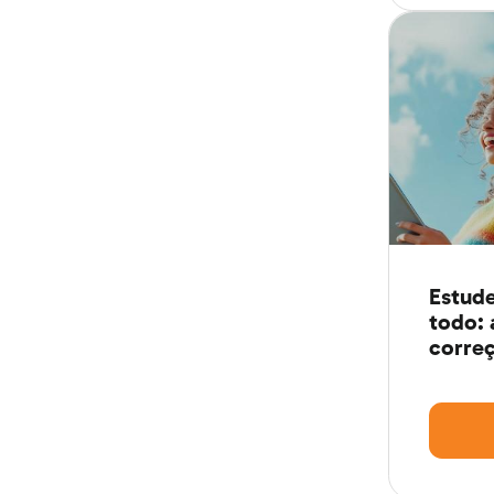
Guia definitivo
Estude
de Geografia
todo: 
para o ENEM
correç