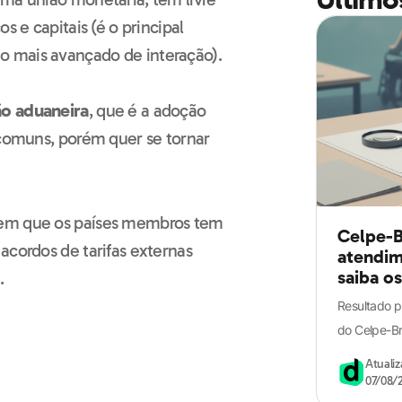
s e capitais (é o principal
o mais avançado de interação).
ão aduaneira
, que é a adoção
 comuns, porém quer se tornar
, em que os países membros tem
Celpe-B
acordos de tarifas externas
atendim
saiba o
.
Resultado p
do Celpe-Br
Atuali
07/08/