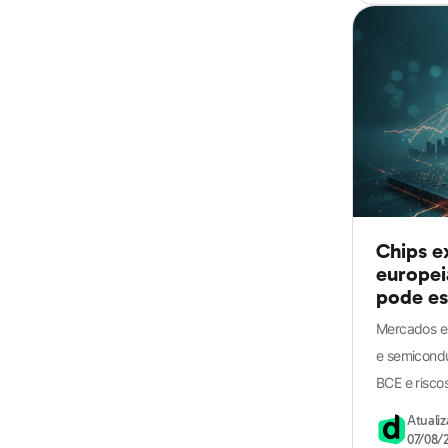
Chips e
europei
pode es
Mercados e
e semicondu
BCE e riscos
Atuali
07/08/