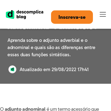
Adjunto adverbial e
Inscreva-se
adnominal: 5 exercícios
Aprenda sobre o adjunto adverbial e o
adnominal e quais são as diferenças entre
essas duas funções sintáticas.
Atualizado em
29/08/2022 17h41
O
adjunto adnominal
é um termo acessório que