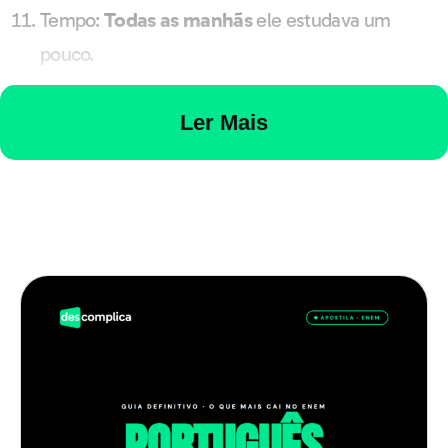
Tempo:
Todas as manhãs
ele estudava um
pouco.
Ler Mais
Leia também
:
Português Enem: o que cai e como
estudar para a prova
Qual é a diferença entre o adjunto
adverbial e o adnominal?
A diferença entre essas duas funções sintáticas está
relacionada ao termo que modifica. O adjunto adverbial
modifica um verbo, um adjetivo ou outro advérbio,
enquanto o adjunto adnominal modifica um