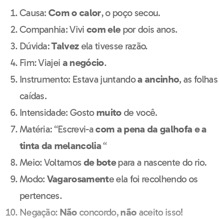
Causa:
Com o calor
, o poço secou.
Companhia: Vivi
com ele
por dois anos.
Dúvida:
Talvez
ela tivesse razão.
Fim: Viajei
a negócio
.
Instrumento: Estava juntando
a ancinho
, as folhas
caídas.
Intensidade: Gosto
muito
de você.
Matéria: “Escrevi-a
com a pena da galhofa e a
tinta da melancolia
“
Meio: Voltamos
de bote
para a nascente do rio.
Modo:
Vagarosament
e ela foi recolhendo os
pertences.
Negação:
Não
concordo,
não
aceito isso!