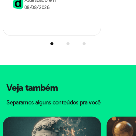
08/08/2026
reinvindicação do massacre na Charlie Hebdo”.
c) deveria haver uma vírgula após o objeto direto
“um movimento afastado”.
d) deveria haver uma vírgula após a forma verbal
“recoloca”.
e) o segmento “em primeiro plano” é um adjunto
adverbial intercalado e poderia estar entre
vírgulas.
Veja também
Separamos alguns conteúdos pra você
2- (AFA)
Retrato
Eu não tinha este rosto de hoje,
Assim
calmo, assim triste, assim magro
Nem estes olhos tão
vazios,
Nem o lábio amargo
Eu não tinha estas mãos
sem força,
Tão paradas e frias e mortas;
Eu não tinha