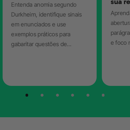
sua r
Entenda anomia segundo
Aprenda
Durkheim, identifique sinais
abertur
em enunciados e use
parágra
exemplos práticos para
e foco
gabaritar questões de
Sociologia no ENEM.