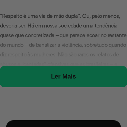
“Respeito é uma via de mão dupla”. Ou, pelo menos,
deveria ser. Há em nossa sociedade uma tendência
quase que concretizada – que parece ecoar no restante
do mundo – de banalizar a violência, sobretudo quando
diz respeito às mulheres. Não são raros os relatos de
abusos e “cantadas” ofensivas que as brasileiras – e
brasileiros, embora em menor escala – sofrem nas ruas
Ler Mais
do país. Essa violência psicológica, e às vezes física,
causa, além do constrangimento, um sentimento de
impotência e inferioridade. É preciso, então, que se
problematize e busque soluções para essa
inconveniente cultura de assédio.Em primeiro lugar, é