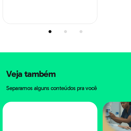
Hoje, além de criatividade, ela pede familiaridade com
dashboards, automação, segmentação, SEO e até
noções de SQL e Excel. Não para todo mundo virar
analista de dados, mas para saber conversar com os
números sem pânico.
Como é o dia a dia de verdade
Veja também
A rotina de marketing muda bastante conforme a
Separamos alguns conteúdos pra você
empresa, mas costuma girar em torno de alguns
blocos. Primeiro vem a análise: olhar resultados de
campanhas, avaliar tráfego, engajamento e conversão.
Depois vem o planejamento: criar briefings, desenhar