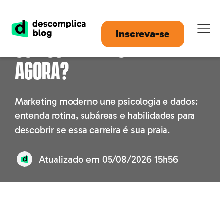
Marketing entre mente e
Inscreva-se
código: será sua praia
agora?
Marketing moderno une psicologia e dados:
entenda rotina, subáreas e habilidades para
descobrir se essa carreira é sua praia.
Atualizado em
05/08/2026 15h56