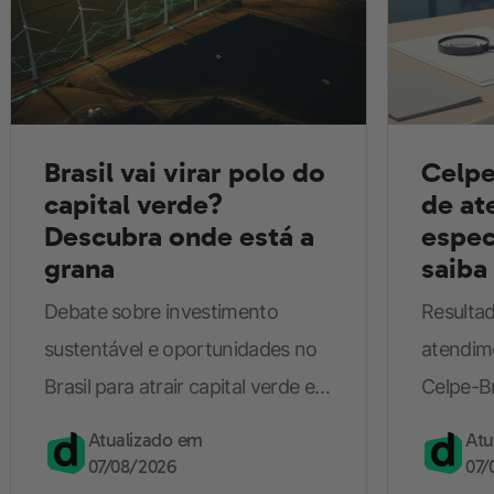
Brasil vai virar polo do
Celpe
capital verde?
de at
Descubra onde está a
espec
grana
saiba
Debate sobre investimento
Resultad
sustentável e oportunidades no
atendim
Brasil para atrair capital verde e
Celpe-B
tornar projetos realmente
recorrer
Atualizado em
Atu
investíveis.
07/08/2026
07/