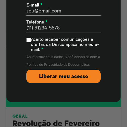
E-mail
*
tema Revolução de Outubro para o Enem.
Baixar mapa
Assistir grátis
Telefone
*
mental
Aceito receber comunicações e
ofertas da Descomplica no meu e-
mail.
*
Ao informar seus dados, você concorda com a
Política de Privacidade
da Descomplica.
Liberar meu acesso
GERAL
Revolução de Fevereiro