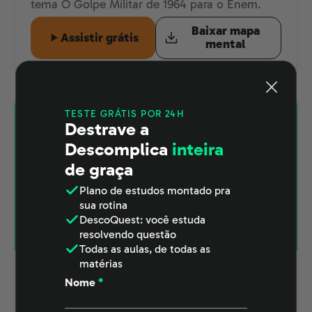
tema O Golpe Militar de 1964 para o Enem.
Baixar mapa
Assistir grátis
mental
Guia definitivo de
História para o ENEM
TESTE GRÁTIS POR 24H
Destrave a
Descomplica
inteira
de graça
Plano de estudos
montado pra
sua rotina
DescoQuest
: você estuda
resolvendo questão
Todas as aulas
, de todas as
matérias
GERAL
Nome
*
Revolução de Outubro
Estude com o mapa mental completo sobre o