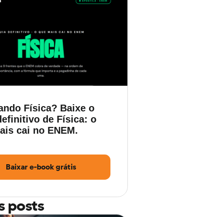
ando Física? Baixe o
efinitivo de Física: o
ais cai no ENEM.
Baixar e-book grátis
s posts